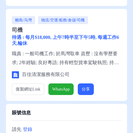
新人獎$3000, 交通津貼 , 上午7時半至下午7時45分,下
午7時半至上午7時45分,下午...
離島/马灣
物流/空運/船務/倉儲/司機
司機
待遇 : 每月$18,000, 上午7時半至下午5時, 每週工作6
天,輪休
職責 : 一般司機工作; 於馬灣取車 資歷 : 沒有學歷要
求; 2年經驗; 良好粵語; 持有輕型貨車駕駛執照; 持有
私家車駕駛執照; 具良好駕駛紀錄; 懂駕駛棍波車及操
百佳清潔服務有限公司
作5.5噸尾板操作上落垃圾; 具2年或以上相關經驗 待
遇 : 每月$18,000, 上午7時半至下午5時, 每週工作6天,
復製網址
Link
WhatsApp
分享
輪休 申請須知 : 求職者可致電51872511與百佳清潔服
務有限公司鄭先生聯絡。
賬號信息
請先
登錄