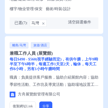
樓宇/物业管理/保安
藝術/時裝/設計
清空篩選條件
已選(7):
马灣
離島/马灣
旅遊/酒店
兼職工作人員 (展覽館)
每日$490 - $560(視乎經驗而定)，有供午膳，上午9時
半至下午6時半，每週工作1天至2天，輪休，每天工
作8小時，另有1小時午膳時間
職責：負責提供客戶服務，協助介紹展館內容；協助
季節性活動、工作坊及導賞活動；協助場地設置工
作。 資歷：中五程度；良好粵語優先；良好普通
方舟展覽館管理有限公司
話；良好英語；懂讀寫中文；懂讀寫英文；有禮貌；
具良好人際溝通及顧客服務技巧；曾修讀旅遊學科或
復製網址
Link
分享