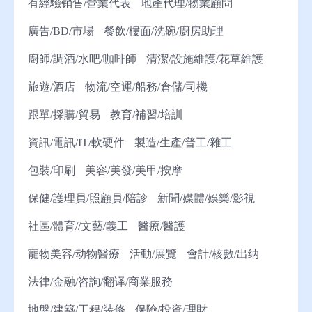
有經驗销售/營業代表
地產代理/物業顧問
廣告/BD/市場
餐飲/樓面/洗碗/廚房助理
廚師/調酒/水吧/咖啡師
清潔/設施維護/花草維護
旅遊/酒店
物流/空運/船務/倉儲/司機
跟單/採購/貿易
教育/補習/培訓
資訊/電訊/IT/軟硬件
製造/生產/普工/雜工
包裝/印刷
美容/美發/美甲/按摩
保健/護理員/照顧員/陪診
新聞/媒體/娛樂/影視
社區/體育//文藝/義工
醫療/醫護
寵物美容/动物醫療
活動/展覽
會計/核數/出纳
法律/金融/咨詢/翻译/商業服務
地盤/建築/工程/装修
保險/投資/理財