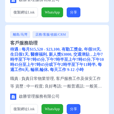
器、泥水及具水務署發出之水喉匠牌優先 待遇 : 每月
$21,000 - $23,000, 有雙糧, 年假10天, 生日假1天, 醫療
復製網址
Link
WhatsApp
分享
福利, 新人獎$3000, 晉升機會, 交通津貼, 超時工作津
貼 , 上午7時半至下午4時半,上午9...
離島/马灣
店務/客服/收銀/CRM
客戶服務助理
待遇 : 每月$15,520 - $23,100, 有勤工獎金, 年假10天,
生日假1天, 醫療福利, 新人獎$3000, 交通津貼 , 上午7
時半至下午7時45分,下午7時半至上午7時45分,下午10
時45分至上午7時45分或下午2時半至下午11時半, 每
週工作6天, 輪班,輪休, 每天工作 9-12 小時
職責 : 負責日常物業管理, 客戶服務工作及保安工作
等 資歷 : 中一程度; 良好粵語; 一般普通話; 一般英語;
懂讀寫中文; 略懂讀寫英文; 持有保安培訓課程證書
啟勝管理服務有限公司
（QAS）; 持有保安人員許可證 待遇 : 每月$15,520 -
$23,100, 有勤工獎金, 年假10天, 生日假1天, 醫療福利,
復製網址
Link
WhatsApp
分享