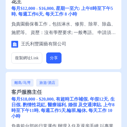
花王
每月$12,000 - $16,000, 星期一至六: 上午8時至下午5
時, 每週工作6天, 每天工作 8 小時
負責園藝保養工作，包括淋水、修剪、除草、除蟲、
施肥等。 資歷：沒有學歷要求; 一般粵語。 申請須
知：求職者可與王氏利豐園藝有限公司王先生聯絡。
王氏利豐園藝有限公司
復製網址
Link
分享
離島/马灣
旅遊/酒店
客戶服務主任
每月$18,000 - $20,000, 有超時工作補假, 年假12天, 生
日假, 酌情性花紅, 醫療福利, 婚假 及交通津貼, 上午8
時至下午11時, 每週工作5天,輪班,輪休, 每天工作 10
小時
負責前台部的日常運作 辦理入住及退房手續 以專業