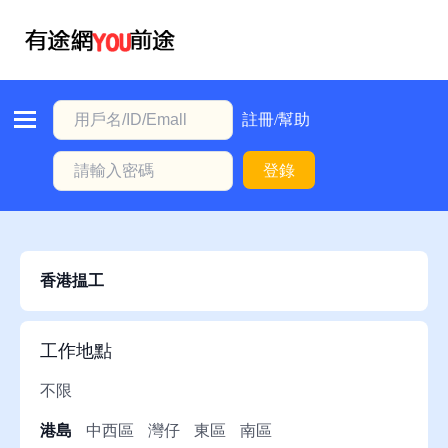
首
頁
本
註冊/幫助
地
登錄
動
態
職
位
香港揾工
信
息
工作地點
註
不限
冊/
港島
中西區
灣仔
東區
南區
幫