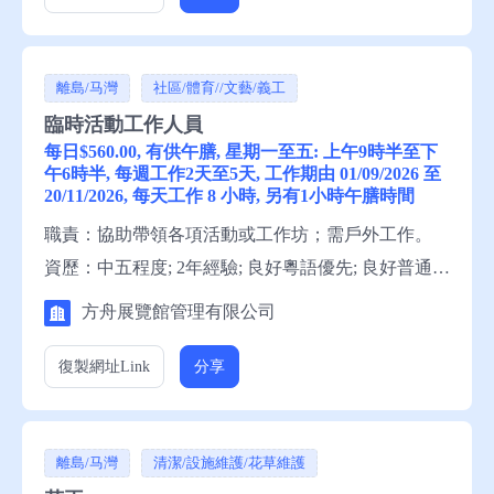
具相關學歷優先。 申請須知：求職者可履歷表給方
舟展覽館管理有限公司。如要索取收集個人資料聲
離島/马灣
社區/體育//文藝/義工
明，請與楊小姐聯絡。
臨時活動工作人員
每日$560.00, 有供午膳, 星期一至五: 上午9時半至下
午6時半, 每週工作2天至5天, 工作期由 01/09/2026 至
20/11/2026, 每天工作 8 小時, 另有1小時午膳時間
職責：協助帶領各項活動或工作坊；需戶外工作。
資歷：中五程度; 2年經驗; 良好粵語優先; 良好普通
話; 良好英語; 懂讀寫中文; 懂讀寫英文; 工作主動積
方舟展覽館管理有限公司
極、喜歡與人接觸、工作有耐性、具良好溝通技巧。
申請須知：求職者可履歷表給方舟展覽館管理有限公
復製網址
Link
分享
司。如要索取收集個人資料聲明 請與楊小姐聯絡。
離島/马灣
清潔/設施維護/花草維護