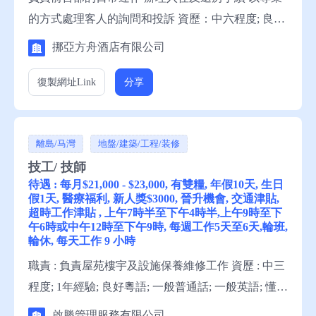
的方式處理客人的詢問和投訴 資歷：中六程度; 良好
粵語; 一般普通話; 一般英語; 懂讀寫中文; 懂讀寫英文
挪亞方舟酒店有限公司
申請須知：求職者可履歷表給挪亞方舟酒店有限公
司。如要索取收集個人資料聲明 請與盧小姐聯絡。
復製網址
Link
分享
離島/马灣
地盤/建築/工程/装修
技工/ 技師
待遇 : 每月$21,000 - $23,000, 有雙糧, 年假10天, 生日
假1天, 醫療福利, 新人獎$3000, 晉升機會, 交通津貼,
超時工作津貼 , 上午7時半至下午4時半,上午9時至下
午6時或中午12時至下午9時, 每週工作5天至6天,輪班,
輪休, 每天工作 9 小時
職責 : 負責屋苑樓宇及設施保養維修工作 資歷 : 中三
程度; 1年經驗; 良好粵語; 一般普通話; 一般英語; 懂讀
寫中文; 略懂讀寫英文; 具有冷氣、電牌、油漆、木
啟勝管理服務有限公司