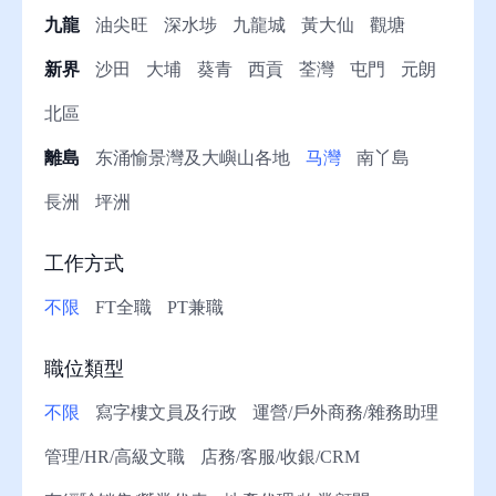
九龍
油尖旺
深水埗
九龍城
黃大仙
觀塘
助
新界
沙田
大埔
葵青
西貢
荃灣
屯門
元朗
北區
離島
东涌愉景灣及大嶼山各地
马灣
南丫島
長洲
坪洲
工作方式
不限
FT全職
PT兼職
職位類型
不限
寫字樓文員及行政
運營/戶外商務/雜務助理
管理/HR/高級文職
店務/客服/收銀/CRM