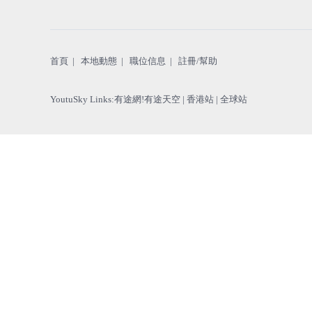
冊/
幫
助
首頁
|
本地動態
|
職位信息
|
註冊/幫助
YoutuSky Links
:
有途網!有途天空
| 香港站 |
全球站