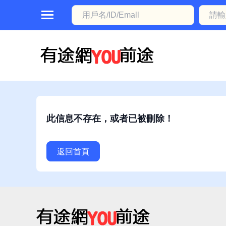
首
頁
本
地
動
此信息不存在，或者已被刪除！
態
職
返回首頁
位
信
息
註