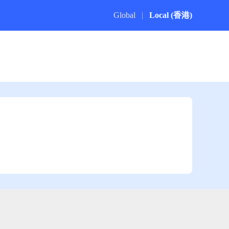
Global
|
Local (香港)