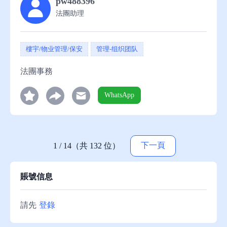
pw488396
法團助理
樓宇/物业管理/保安
管理-组织团队
法團事務
WhatsApp
下一頁
1 / 14（共 132 位）
賬號信息
請先
登錄