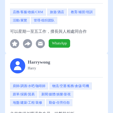
店務/客服/收銀/CRM
旅遊/酒店
教育/補習/培訓
活動/展覽
管理-组织团队
可以星期一至五工作，擅長與人相處同合作
WhatsApp
Harrywong
Harry
廚師/調酒/水吧/咖啡師
物流/空運/船務/倉儲/司機
跟單/採購/貿易
新聞/媒體/娛樂/影視
地盤/建築/工程/装修
勤奋-任劳任怨