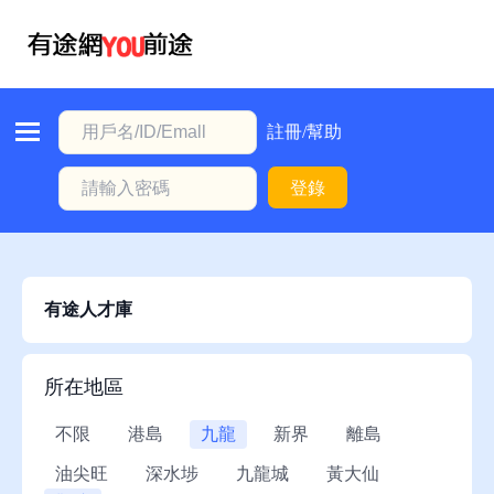
首
頁
本
註冊/幫助
地
登錄
動
態
職
位
有途人才庫
信
息
所在地區
註
不限
港島
九龍
新界
離島
冊/
油尖旺
深水埗
九龍城
黃大仙
幫