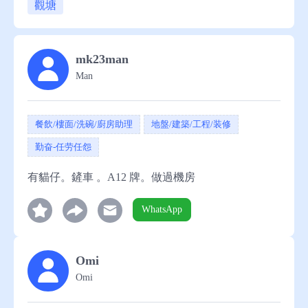
觀塘
助
mk23man
Man
餐飲/樓面/洗碗/廚房助理
地盤/建築/工程/装修
勤奋-任劳任怨
有貓仔。鏟車 。A12 牌。做過機房
WhatsApp
Omi
Omi