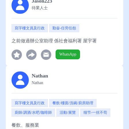
Jason223
待業人士
寫字樓文員及行政
勤奋-任劳任怨
之前做過辦公室助理 係社會福利署 屋宇署
WhatsApp
Nathan
Nathan
寫字樓文員及行政
餐飲/樓面/洗碗/廚房助理
廚師/調酒/水吧/咖啡師
活動/展覽
细节-一丝不苟
餐飲、服務業