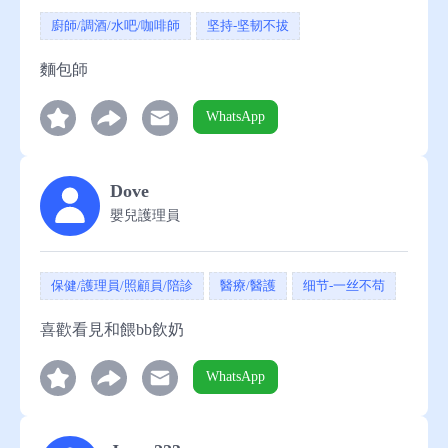
廚師/調酒/水吧/咖啡師
坚持-坚韧不拔
麵包師
WhatsApp
Dove
嬰兒護理員
保健/護理員/照顧員/陪診
醫療/醫護
细节-一丝不苟
喜歡看見和餵bb飲奶
WhatsApp