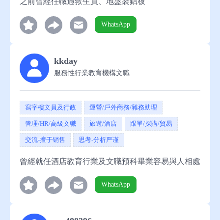
之前曾經任職過救生員、地盤裝鋁板
WhatsApp
kkday
服務性行業教育機構文職
寫字樓文員及行政
運營/戶外商務/雜務助理
管理/HR/高級文職
旅遊/酒店
跟單/採購/貿易
交流-擅于销售
思考-分析严谨
曾經就任酒店教育行業及文職預科畢業容易與人相處
WhatsApp