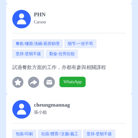
PHN
Carson
餐飲/樓面/洗碗/廚房助理
细节-一丝不苟
坚持-坚韧不拔
勤奋-任劳任怨
試過餐飲方面的工作，亦都有參與相關課程
WhatsApp
cheungmannag
張小姐
包裝/印刷
社區/體育//文藝/義工
坚持-坚韧不拔