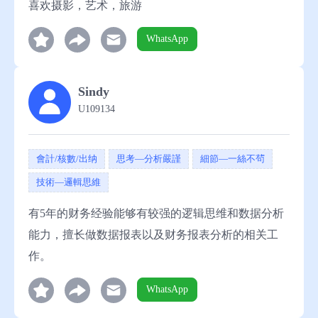
喜欢摄影，艺术，旅游
WhatsApp
Sindy
U109134
會計/核數/出纳
思考—分析嚴謹
細節—一絲不茍
技術—邏輯思維
有5年的财务经验能够有较强的逻辑思维和数据分析
能力，擅长做数据报表以及财务报表分析的相关工
作。
WhatsApp