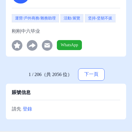
運營/戶外商務/雜務助理
活動/展覽
坚持-坚韧不拔
刚刚中六毕业
WhatsApp
下一頁
1 / 206（共 2056 位）
賬號信息
請先
登錄