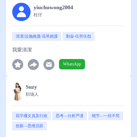
yiuchuwong2004
助
柱仔
清潔/設施維護/花草維護
勤奋-任劳任怨
我愛清潔
WhatsApp
Suzy
职场人
寫字樓文員及行政
思考—分析严谨
细节—一丝不苟
创新—思维活跃