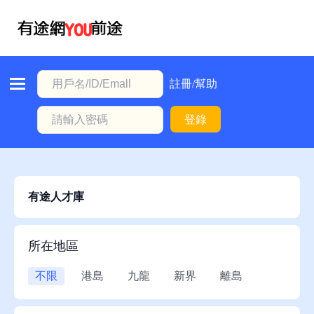
首
頁
本
註冊/幫助
地
登錄
動
態
職
位
有途人才庫
信
息
所在地區
註
不限
港島
九龍
新界
離島
冊/
幫