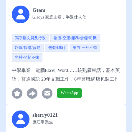
Gtam
Gladys 家庭主婦，半退休人仕
寫字樓文員及行政
物流/空運/船務/倉儲/司機
跟單/採購/貿易
包裝/印刷
细节-一丝不苟
坚持-坚韧不拔
中學畢業，電腦Excel, Word……統熟廣東話，基本英
語，普通國語 20年文職工作，6年兼職網店包裝工作
WhatsApp
sherry0121
應屆畢業生