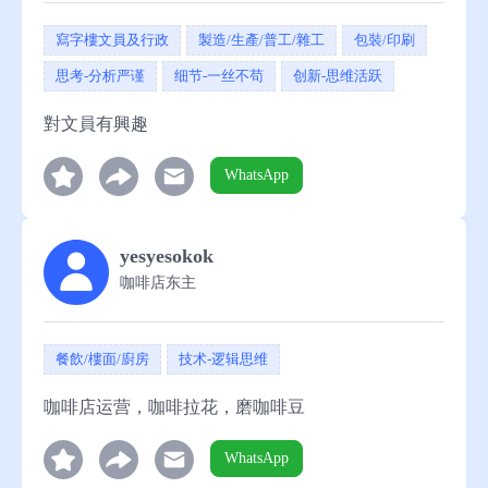
寫字樓文員及行政
製造/生產/普工/雜工
包裝/印刷
思考-分析严谨
细节-一丝不苟
创新-思维活跃
對文員有興趣
WhatsApp
yesyesokok
咖啡店东主
餐飲/樓面/廚房
技术-逻辑思维
咖啡店运营，咖啡拉花，磨咖啡豆
WhatsApp