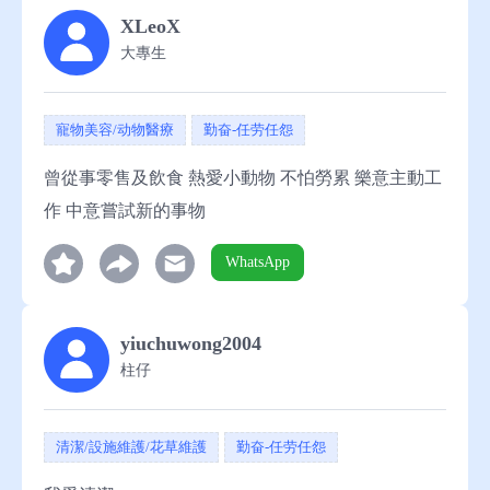
XLeoX
助
大專生
寵物美容/动物醫療
勤奋-任劳任怨
曾從事零售及飲食 熱愛小動物 不怕勞累 樂意主動工
作 中意嘗試新的事物
WhatsApp
yiuchuwong2004
柱仔
清潔/設施維護/花草維護
勤奋-任劳任怨