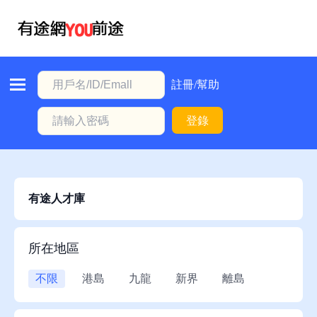
首
頁
本
註冊/幫助
地
登錄
動
態
職
位
有途人才庫
信
息
所在地區
註
不限
港島
九龍
新界
離島
冊/
幫