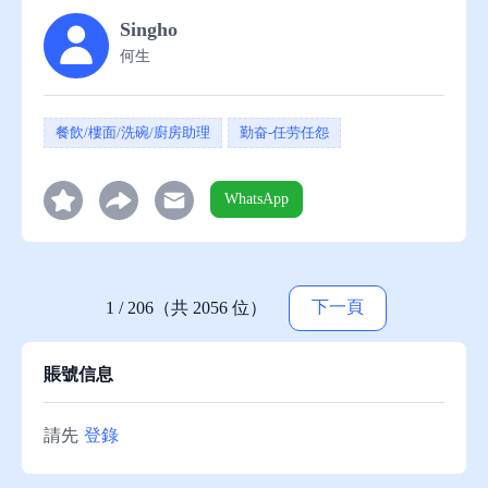
Singho
何生
餐飲/樓面/洗碗/廚房助理
勤奋-任劳任怨
WhatsApp
下一頁
1 / 206（共 2056 位）
賬號信息
請先
登錄