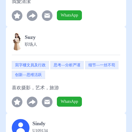
我愛清潔
WhatsApp
Suzy
职场人
寫字樓文員及行政
思考—分析严谨
细节—一丝不苟
创新—思维活跃
喜欢摄影，艺术，旅游
WhatsApp
Sindy
U109134