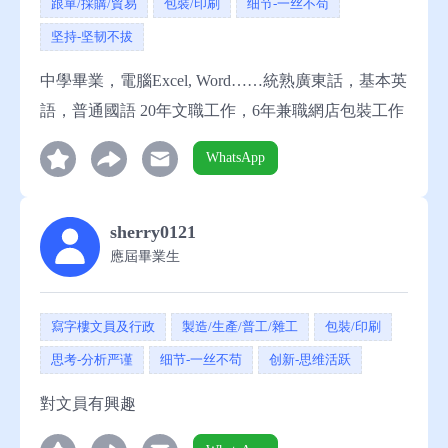
跟單/採購/貿易
包裝/印刷
细节-一丝不苟
坚持-坚韧不拔
中學畢業，電腦Excel, Word……統熟廣東話，基本英
語，普通國語 20年文職工作，6年兼職網店包裝工作
WhatsApp
sherry0121
應屆畢業生
寫字樓文員及行政
製造/生產/普工/雜工
包裝/印刷
思考-分析严谨
细节-一丝不苟
创新-思维活跃
對文員有興趣