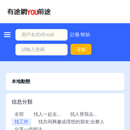
首
頁
本
註冊/幫助
地
登錄
動
態
職
位
本地動態
信
息
信息分類
註
全部
找人一起去...
找人替我去...
冊/
找工作
找共同興趣或理想的朋友/合夥人
幫
分享一些想法