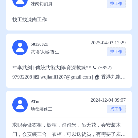
找工作
凍肉切割員
找工找凍肉工作
2025-04-03 12:29
58150021
找工作
武術/太極/養生
**李武劍 | 傳統武術大師/資深教練** 📞 (+852)
97932208 |📧 wujianli1207@gmail.com | 🏠 香港九龍
### 【職業目標】 以二十年武學修為及十五年教學經
驗傳承中華武術文化，培養新一代武術人才，推動傳
2024-12-04 09:07
ATm
統武術國際化發展。 ### 【武術專長】 **拳術精研
找工作
地盘装修工
** 陳式太極拳 | 形意拳 | 八卦掌 | 心意六合拳 | 兩儀點
穴 **兵器專精** 劍術：太極劍/八卦劍/武當太乙劍/
求职会做衣柜，橱柜，踏踏米，吊天花，会安装木
八極崑吾劍/于承惠雙手劍 刀法：太極刀/八卦刀/武當
门，会安装三合一衣柜，可以送货员，有需要了雇主