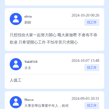
太乙刀 ### 【職業經歷】 **子劍內家拳| 總教練** 深
私聊谢谢合作电话852164943
圳太極華藏/主教練 - 培養多名全國傳統武術冠軍學
2024-10-20 00:26
silvia
員 - 研發「太極養生八式」課程， **深圳南山中小
找工作
廚師
學 | 特聘武術教師** ### 【獲獎榮譽】 🏆 全國傳統
武術錦標賽 拳術/器械雙料冠軍 🏆 非物質文化遺產
只想找份大家一起努力開心 嘅大家做嘢 不會有不恭
傳承人 ### 【專業技能】 ✓ 武術教學體系開發 ✓ 賽
欺凌 只希望開心工作 不怕辛苦只求開心
事動作編排指導 ✓ 國際武術賽事裁判資格 ✓ 運動損
傷康復指導 ### 【其他技能】 ▸ 語言：普通話（母
2024-10-07 15:48
語）、 ▸ 特長：道家養生功 ### 【自我評價】 「以
Yuki0518
找工作
太太
武入道」踐行者，深耕傳統武術現代化轉譯，擅長將
深奧武學原理轉化為系統教學模組。教學風格嚴謹不
人搵工
失風趣，注重武德培養與實戰應用結合 ### 【求職意
向】 意向職位：武術總教練/傳統文化顧問/國際培訓
導師 工作類型：全職/特聘專家 可到職時間：即時 **
2024-09-03 20:31
Macca
附加說明** 持有香港居民身份證，可合法在港從事
找工作
大專非學位畢業中年人，姓何