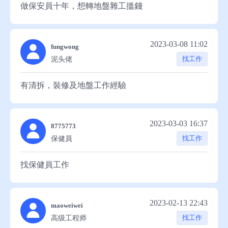
片 做過Marketing Intern / 健身房 Reception 最近待業
做保安員十年，想轉地盤雜工搵錢
時間、依診證咭要配葯等。 本人任內工作表現不
想短暫搵錢 （如有良好機遇可長期合作） 中文輸入
俗，尤其細心處理各種數據，各位僱主及醫生對本人
法 （拼音） MS Word / Excel （基本） 兩文三語皆可
2023-03-08 11:02
亦甚欣賞。 綜合本人的學歷及工作經驗，相信正符
fungwong
找工作
泥头佬
合 貴 司對上述職位的要求。 倘能加入 貴司工作，本
人定必全身投入工作。 隨函謹附個人履歷一份，懇
有清拆，裝修及地盤工作經驗
請閱覽。倘能賜予面試機會，將不勝感激。 Extra-
curricular Girl Scouts，Volunteer Services In Tuen
Mun，Tsuen Wan The Church Also Participated In &
2023-03-03 16:37
8775773
The Religious Activities Of Children & Child Care
找工作
保健員
Officers， Skills MS Word，Excel，Power Point，
找保健員工作
Outlook、MYOB、ERP Languages English (Read and
written), Cantonese, Putonghua Reference Available
Upon Request Availability Instant 申請人 葉玉芬謹啟
2023-02-13 22:43
maoweiwei
聯絡電話 : 6070 7891
找工作
高级工程师