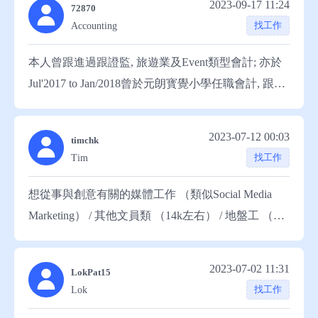
2023-09-17 11:24
72870
找工作
Accounting
本人曾跟進過跟證監, 旅遊業及Event類型會計; 亦於
Jul'2017 to Jan/2018曾於元朗寳覺小學任職會計, 跟進
學校帳目及協助處理同學突發事情! 另2016年於
(Apext Start) 任職會計， 在任會計時協助會計師處理
2023-07-12 00:03
timchk
37間公司的帳目， Jun'11 to
找工作
Tim
May'15(YeeHingConstructionEng.Co.,Ltd)任職會計，
Handle AP & AR duties, bank reconciliation and general
想從事與創意有關的媒體工作 （類似Social Media
accouting entries Prepare Financial report& Expenese
Marketing） / 其他文員類 （14k左右） / 地盤工 （希
report、Consolidation report. 並同時處理三間營運方式
望可以做學徒，慢慢打穩根基，白紙，有三寶） 背
不同的公司帳目-Timber/Construction Eng/Property
景 2015 中六DSE 畢業 中文數學1 英文3 其他2 大學
2023-07-02 11:31
LokPat15
development & Inestment！ 於2007年前於江醫生醫務
二年級學生，因其他原因暫時未有完成學位） 技能
找工作
Lok
所及禤偉雄、鄧漢明牙科診所任職助護， 任職助謢
運動員底子 有恆常訓練 有氣有力 擇寫稿 基本影片剪
時協助各位醫生診證、做手術、登記、預約病人復診