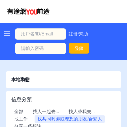
首
頁
本
註冊/幫助
地
登錄
動
態
職
位
本地動態
信
息
信息分類
註
全部
找人一起去...
找人替我去...
冊/
找工作
找共同興趣或理想的朋友/合夥人
幫
分享一些想法