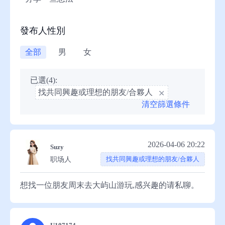
助
發布人性別
全部
男
女
已選(4):
找共同興趣或理想的朋友/合夥人
清空篩選條件
2026-04-06 20:22
Suzy
找共同興趣或理想的朋友/合夥人
职场人
想找一位朋友周末去大屿山游玩,感兴趣的请私聊。