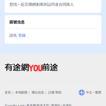
想找一起互聯網創業的誌同道合同路人
賬號信息
請先
登錄
首頁
|
本地動態
|
職位信息
|
註冊/幫助
中文—繁體
YoutuSky Links
:
有途網!有途天空
| 香港站 |
全球站