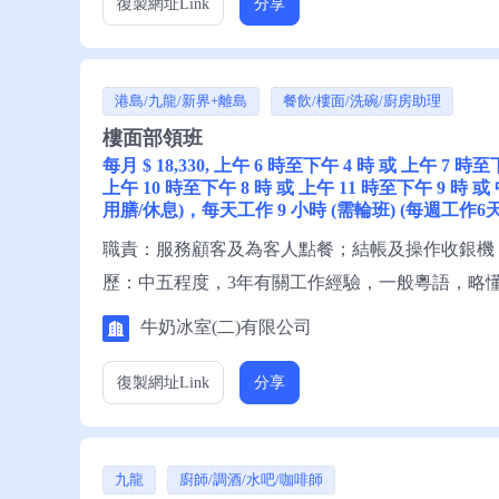
復製網址
Link
分享
港島/九龍/新界+離島
餐飲/樓面/洗碗/廚房助理
樓面部領班
每月 $ 18,330, 上午 6 時至下午 4 時 或 上午 7 時
上午 10 時至下午 8 時 或 上午 11 時至下午 9 時 或
用膳/休息)，每天工作 9 小時 (需輪班) (每週工作6天
職責：服務顧客及為客人點餐；結帳及操作收銀機
歷：中五程度，3年有關工作經驗，一般粵語，略
請聯絡就業中心職員，或電話就業服務熱線安排轉
牛奶冰室(二)有限公司
復製網址
Link
分享
九龍
廚師/調酒/水吧/咖啡師