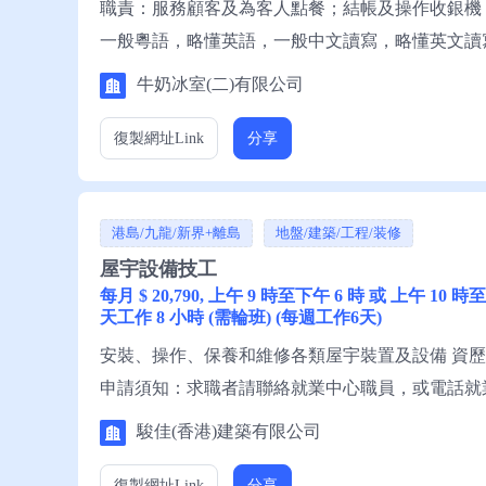
職責：服務顧客及為客人點餐；結帳及操作收銀機
一般粵語，略懂英語，一般中文讀寫，略懂英文讀
服務熱線安排轉介。
牛奶冰室(二)有限公司
復製網址
Link
分享
港島/九龍/新界+離島
地盤/建築/工程/装修
屋宇設備技工
每月 $ 20,790, 上午 9 時至下午 6 時 或 上午 10 
天工作 8 小時 (需輪班) (每週工作6天)
安裝、操作、保養和維修各類屋宇裝置及設備 資
申請須知：求職者請聯絡就業中心職員，或電話就
空缺。
駿佳(香港)建築有限公司
復製網址
Link
分享