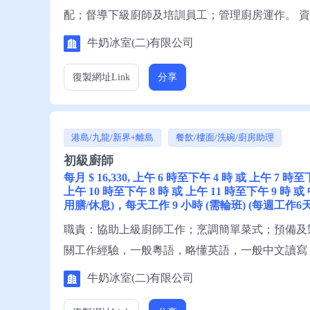
配；督導下級廚師及培訓員工；管理廚房運作。 
一般中文讀寫，略懂英文讀寫。 申請須知：求職
牛奶冰室(二)有限公司
復製網址
Link
分享
港島/九龍/新界+離島
餐飲/樓面/洗碗/廚房助理
初級廚師
每月 $ 16,330, 上午 6 時至下午 4 時 或 上午 7 時
上午 10 時至下午 8 時 或 上午 11 時至下午 9 時 或
用膳/休息)，每天工作 9 小時 (需輪班) (每週工作6天
職責：協助上級廚師工作；烹調簡單菜式；預備及
關工作經驗，一般粵語，略懂英語，一般中文讀寫
或電話就業服務熱線安排轉介。 備註：這是補充
牛奶冰室(二)有限公司