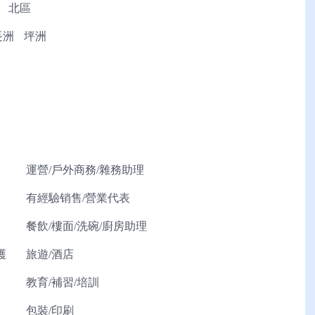
北區
長洲
坪洲
運營/戶外商務/雜務助理
有經驗销售/營業代表
餐飲/樓面/洗碗/廚房助理
護
旅遊/酒店
教育/補習/培訓
包裝/印刷