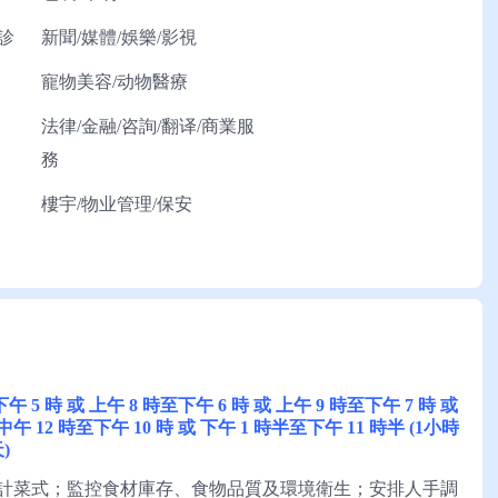
診
新聞/媒體/娛樂/影視
寵物美容/动物醫療
法律/金融/咨詢/翻译/商業服
務
樓宇/物业管理/保安
至下午 5 時 或 上午 8 時至下午 6 時 或 上午 9 時至下午 7 時 或
 中午 12 時至下午 10 時 或 下午 1 時半至下午 11 時半 (1小時
)
計菜式；監控食材庫存、食物品質及環境衛生；安排人手調