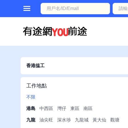
首
頁
本
地
動
香港揾工
態
職
工作地點
位
不限
信
港島
中西區
灣仔
東區
南區
息
九龍
油尖旺
深水埗
九龍城
黃大仙
觀塘
註