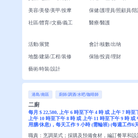
美容/美發/美甲/按摩
保健/護理員/照顧員/陪
社區/體育//文藝/義工
醫療/醫護
活動/展覽
會計/核數/出纳
地盤/建築/工程/装修
保險/投資/理財
藝術/時裝/設計
港島/南區
廚師/調酒/水吧/咖啡師
二廚
每月 $ 22,580, 上午 6 時至下午 4 時 或 上午 7 時
上午 10 時至下午 8 時 或 上午 11 時至下午 9 時 或
用膳/休息)，每天工作 9 小時 (需輪班) (每週工作6天
職責：烹調菜式；採購及預備食材，編訂餐單和設