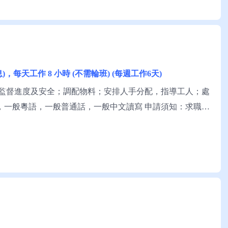
/休息)，每天工作 8 小時 (不需輪班) (每週工作6天)
監督進度及安全；調配物料；安排人手分配，指導工人；處
，一般粵語，一般普通話，一般中文讀寫 申請須知：求職者
介。