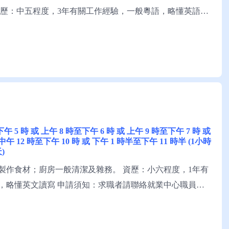
資歷：中五程度，3年有關工作經驗，一般粵語，略懂英語，
者請聯絡就業中心職員，或電話就業服務熱線安排轉介。
至下午 5 時 或 上午 8 時至下午 6 時 或 上午 9 時至下午 7 時 或
 中午 12 時至下午 10 時 或 下午 1 時半至下午 11 時半 (1小時
)
製作食材；廚房一般清潔及雜務。 資歷：小六程度，1年有
，略懂英文讀寫 申請須知：求職者請聯絡就業中心職員，
勞工優化計劃下的空缺。