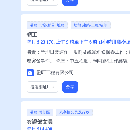
港島/九龍/新界+離島
地盤/建築/工程/装修
領工
每月 $ 23,170, 上午 9 時至下午 6 時 (1小時用膳
職責：管理日常運作；規劃及統籌維修保養工作；
理突發事件。 資歷：中五程度，5年有關工作經驗
請聯絡就業中心職員，或電話就業服務熱線安排轉
盈匠工程有限公司
復製網址
Link
分享
港島/灣仔區
寫字樓文員及行政
簽證部文員
每月 $14,490