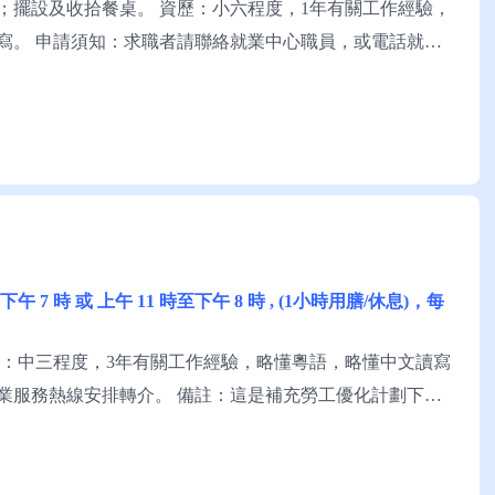
；擺設及收拾餐桌。 資歷：小六程度，1年有關工作經驗，
寫。 申請須知：求職者請聯絡就業中心職員，或電話就業
時至下午 7 時 或 上午 11 時至下午 8 時 , (1小時用膳/休息)，每
歷：中三程度，3年有關工作經驗，略懂粵語，略懂中文讀寫
業服務熱線安排轉介。 備註：這是補充勞工優化計劃下的