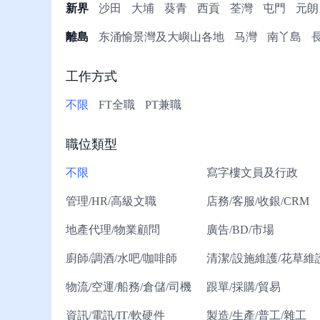
冊/
新界
沙田
大埔
葵青
西貢
荃灣
屯門
元朗
幫
離島
东涌愉景灣及大嶼山各地
马灣
南丫島
助
工作方式
不限
FT全職
PT兼職
職位類型
不限
寫字樓文員及行政
管理/HR/高級文職
店務/客服/收銀/CRM
地產代理/物業顧問
廣告/BD/市場
廚師/調酒/水吧/咖啡師
清潔/設施維護/花草維
物流/空運/船務/倉儲/司機
跟單/採購/貿易
資訊/電訊/IT/軟硬件
製造/生產/普工/雜工