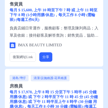
售貨員
每月 $ 15,600, 上午 10 時至下午 7 時 或 上午 11 時至
下午 8 時 (1小時用膳/休息)，每天工作 8 小時 (需輪
班) (每週工作6天)
負責店鋪日常運作，服務顧客；整理及陳列商品；入
單及收銀；接待顧客及解答查詢；銷售貨品，協助店
鋪營運；產品使用示範；存貨盤點。 資歷：小六程
IMAX BEAUTY LIMITED
度，1年有關工作經驗，略懂粵語，略懂英語，略懂
中文讀寫，略懂英文讀寫 申請須知：求職者請聯絡
復製網址
Link
分享
就業中心職員，或電話就業服務熱線安排轉介。
港島/灣仔
清潔/設施維護/花草維護
房務員
每月 $ 17,978, 上午 8 時 15 分至下午 5 時半 (45 分鐘
用膳/休息) 或 下午 2 時半至下午 11 時 45 分 (45 分鐘
用膳/休息) 或 下午 11 時半至上午 8 時半 (30 分鐘 用
膳/休息)，每天工作 8 小時 30 分鐘 (需輪班) (每週工