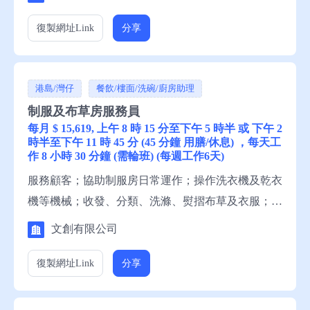
申請須知：求職者請聯絡就業中心職員。
復製網址
Link
分享
港島/灣仔
餐飲/樓面/洗碗/廚房助理
制服及布草房服務員
每月 $ 15,619, 上午 8 時 15 分至下午 5 時半 或 下午 2
時半至下午 11 時 45 分 (45 分鐘 用膳/休息) ，每天工
作 8 小時 30 分鐘 (需輪班) (每週工作6天)
服務顧客；協助制服房日常運作；操作洗衣機及乾衣
機等機械；收發、分類、洗滌、熨摺布草及衣服；打
嘜頭；包裝及運送布草及衣服。 資歷：小六程度，1
文創有限公司
年有關工作經驗，一般粵語，一般中文讀寫 申請須
知：求職者請聯絡就業中心職員，或電話就業服務熱
復製網址
Link
分享
線安排轉介。