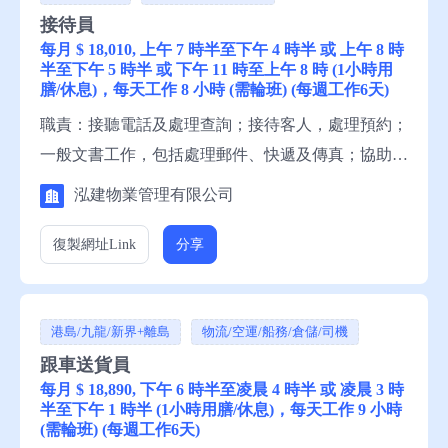
接待員
每月 $ 18,010, 上午 7 時半至下午 4 時半 或 上午 8 時
半至下午 5 時半 或 下午 11 時至上午 8 時 (1小時用
膳/休息)，每天工作 8 小時 (需輪班) (每週工作6天)
職責：接聽電話及處理查詢；接待客人，處理預約；
一般文書工作，包括處理郵件、快遞及傳真；協助前
台日常運作；一般禮賓服務。 資歷：中三程度，1年
泓建物業管理有限公司
有關工作經驗，一般粵語，一般英語，一般中文讀
寫，一般英文讀寫。 申請須知：求職者請聯絡就業
復製網址
Link
分享
中心職員，或電話就業服務熱線安排轉介。
港島/九龍/新界+離島
物流/空運/船務/倉儲/司機
跟車送貨員
每月 $ 18,890, 下午 6 時半至凌晨 4 時半 或 凌晨 3 時
半至下午 1 時半 (1小時用膳/休息)，每天工作 9 小時
(需輪班) (每週工作6天)