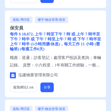
港島/灣仔區
樓宇/物业管理/保安
保安員
每件 $ 18,872, 上午 7 時至下午 7 時 或 上午 7 時半至
下午 7 時半 或 下午 7 時至上午 7 時 或 下午 7 時半至
上午 7 時半 (1小時用膳/休息)，每天工作 11 小時 (需
輪班) (每週工作6天)
職責：巡邏；訪客登記；處理客戶投訴及查詢；車輛
記錄。 資歷：小六程度，1年有關工作經驗，一般粵
語，一般中文讀寫。 申請須知：求職者請聯絡就業
泓建物業管理有限公司
中心職員，或電話就業服務熱線安排轉介。
復製網址
Link
分享
港島/灣仔區
樓宇/物业管理/保安