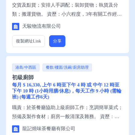
交貨及點貨；安排人手調配；裝卸貨物；執貨及分
類；搬運貨物。 資歷：小六程度，3年有關工作經
驗，一般粵語，一般中文讀寫。 申請須知：求職者
天駿物流有限公司
請聯絡就業中心職員，或電話就業服務熱線安排轉
介。備註：這是補充勞工優化計劃下的空缺。
復製網址
Link
分享
港島/中西區
餐飲/樓面/洗碗/廚房助理
初級廚師
每月 $ 16,330, 上午 6 時至下午 4 時 或 中午 12 時至
下午 10 時 (1小時用膳/休息)，每天工作 9 小時 (需輪
班) (每週工作6天)
職責：於茶餐廳協助上級廚師工作；烹調簡單菜式；
預備及製作食材；廚房一般清潔及雜務。 資歷：小
六程度，1年有關工作經驗，一般粵語，略懂英語，
龍記燒味茶餐廳有限公司
一般中文讀寫，略懂英文讀寫。 申請須知：求職者