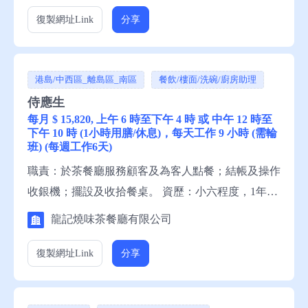
請聯絡就業中心職員，或電話就業服務熱線安排轉
復製網址
Link
分享
介。
港島/中西區_離島區_南區
餐飲/樓面/洗碗/廚房助理
侍應生
每月 $ 15,820, 上午 6 時至下午 4 時 或 中午 12 時至
下午 10 時 (1小時用膳/休息)，每天工作 9 小時 (需輪
班) (每週工作6天)
職責：於茶餐廳服務顧客及為客人點餐；結帳及操作
收銀機；擺設及收拾餐桌。 資歷：小六程度，1年有
關工作經驗，一般粵語，一般英語，一般中文讀寫，
龍記燒味茶餐廳有限公司
略懂英文讀寫 申請須知：求職者請聯絡就業中心職
員，或電話就業服務熱線安排轉介。 備註：這是補
復製網址
Link
分享
充勞工優化計劃下的空缺。