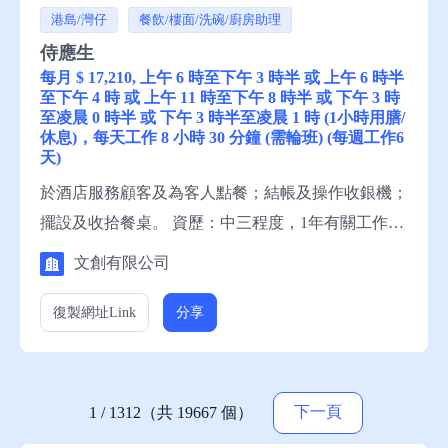
港島/灣仔
餐飲/樓面/洗碗/廚房助理
侍應生
每月 $ 17,210, 上午 6 時至下午 3 時半 或 上午 6 時半
至下午 4 時 或 上午 11 時至下午 8 時半 或 下午 3 時
至凌晨 0 時半 或 下午 3 時半至凌晨 1 時 (1小時用膳/
休息)，每天工作 8 小時 30 分鐘 (需輪班) (每週工作6
天)
於酒店服務顧客及為客人點餐；結帳及操作收銀機；
擺設及收拾餐桌。 資歷：中三程度，1年有關工作經
驗，一般粵語，略懂英語，一般中文讀寫，略懂英文
文創有限公司
讀寫 申請須知：求職者請聯絡就業中心職員，或電
話就業服務熱線安排轉介。
復製網址
Link
分享
下一頁
1 / 1312（共 19667 個）