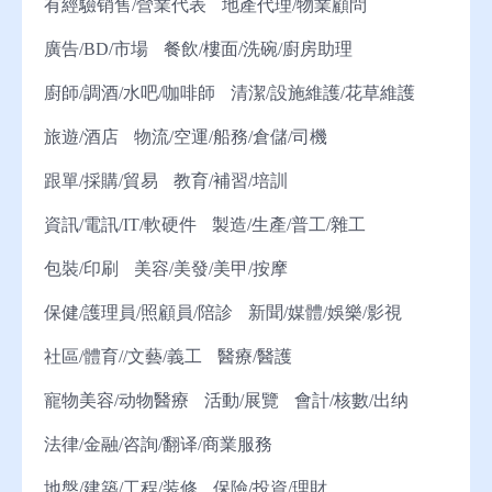
有經驗销售/營業代表
地產代理/物業顧問
廣告/BD/市場
餐飲/樓面/洗碗/廚房助理
廚師/調酒/水吧/咖啡師
清潔/設施維護/花草維護
旅遊/酒店
物流/空運/船務/倉儲/司機
跟單/採購/貿易
教育/補習/培訓
資訊/電訊/IT/軟硬件
製造/生產/普工/雜工
包裝/印刷
美容/美發/美甲/按摩
保健/護理員/照顧員/陪診
新聞/媒體/娛樂/影視
社區/體育//文藝/義工
醫療/醫護
寵物美容/动物醫療
活動/展覽
會計/核數/出纳
法律/金融/咨詢/翻译/商業服務
地盤/建築/工程/装修
保險/投資/理財