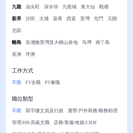
九龍
油尖旺
深水埗
九龍城
黃大仙
觀塘
助
新界
沙田
大埔
葵青
西貢
荃灣
屯門
元朗
北區
離島
东涌愉景灣及大嶼山各地
马灣
南丫島
長洲
坪洲
工作方式
不限
FT全職
PT兼職
職位類型
不限
寫字樓文員及行政
運營/戶外商務/雜務助理
管理/HR/高級文職
店務/客服/收銀/CRM