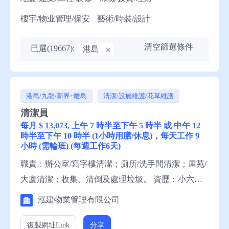
樓宇/物业管理/保安
藝術/時裝/設計
清空篩選條件
已選(19667):
港島
港島/九龍/新界+離島
清潔/設施維護/花草維護
清潔員
每月 $ 13,073, 上午 7 時半至下午 5 時半 或 中午 12
時半至下午 10 時半 (1小時用膳/休息)，每天工作 9
小時 (需輪班) (每週工作6天)
職責：辦公室/寫字樓清潔；廁所/洗手間清潔；屋苑/
大廈清潔；收集、清倒及處理垃圾。 資歷：小六程
度，1年有關工作經驗，一般粵語，一般中文讀寫。
泓建物業管理有限公司
申請須知：求職者請聯絡就業中心職員，或電話就業
服務熱線安排轉介。
復製網址
Link
分享