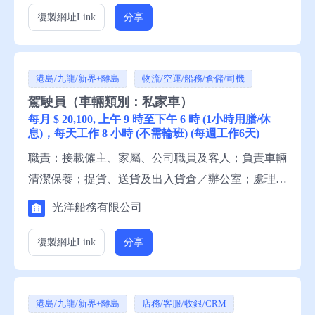
者請聯絡就業中心職員，或電話就業服務熱線安排轉
復製網址
Link
分享
介。
港島/九龍/新界+離島
物流/空運/船務/倉儲/司機
駕駛員（車輛類別：私家車）
每月 $ 20,100, 上午 9 時至下午 6 時 (1小時用膳/休
息)，每天工作 8 小時 (不需輪班) (每週工作6天)
職責：接載僱主、家屬、公司職員及客人；負責車輛
清潔保養；提貨、送貨及出入貨倉／辦公室；處理一
般車輛牌照事宜。 資歷：小六程度，1年有關工作經
光洋船務有限公司
驗，略懂粵語，略懂英語，略懂普通話，略懂中文讀
寫，略懂英文讀寫。 申請須知：求職者請聯絡就業
復製網址
Link
分享
中心職員，或電話就業服務熱線安排轉介。
港島/九龍/新界+離島
店務/客服/收銀/CRM