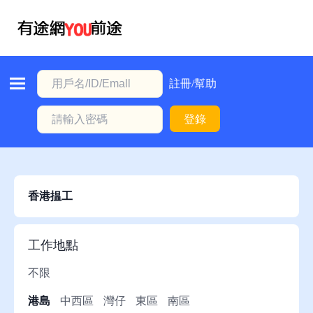
首
頁
本
註冊/幫助
地
登錄
動
態
職
位
香港揾工
信
息
工作地點
註
不限
冊/
港島
中西區
灣仔
東區
南區
幫