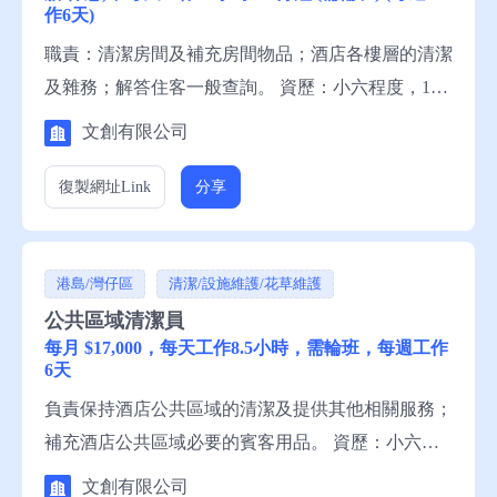
作6天)
職責：清潔房間及補充房間物品；酒店各樓層的清潔
及雜務；解答住客一般查詢。 資歷：小六程度，1年
有關工作經驗，一般粵語，略懂英語，一般中文讀
文創有限公司
寫，略懂英文讀寫。 申請須知：求職者請聯絡就業
中心職員。
復製網址
Link
分享
港島/灣仔區
清潔/設施維護/花草維護
公共區域清潔員
每月 $17,000，每天工作8.5小時，需輪班，每週工作
6天
負責保持酒店公共區域的清潔及提供其他相關服務；
補充酒店公共區域必要的賓客用品。 資歷：小六程
度，1年有關工作經驗，一般粵語，一般中文讀寫。
文創有限公司