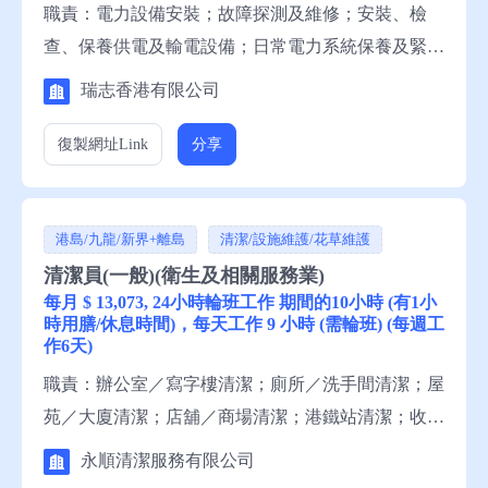
職責：電力設備安裝；故障探測及維修；安裝、檢
查、保養供電及輸電設備；日常電力系統保養及緊急
維修；維修電子控制線路。 資歷：中三程度，3年有
瑞志香港有限公司
關工作經驗，一般粵語，一般中文讀寫。 申請須
知：求職者請聯絡就業中心職員，或電話就業服務熱
復製網址
Link
分享
線安排轉介。 備註：這是補充勞工優化計劃下的空
缺。
港島/九龍/新界+離島
清潔/設施維護/花草維護
清潔員(一般)(衛生及相關服務業)
每月 $ 13,073, 24小時輪班工作 期間的10小時 (有1小
時用膳/休息時間)，每天工作 9 小時 (需輪班) (每週工
作6天)
職責：辦公室／寫字樓清潔；廁所／洗手間清潔；屋
苑／大廈清潔；店舖／商場清潔；港鐵站清潔；收
集、清倒及處理垃圾。 資歷：小六程度，1年有關工
永順清潔服務有限公司
作經驗，一般粵語，一般中文讀寫 申請須知：求職