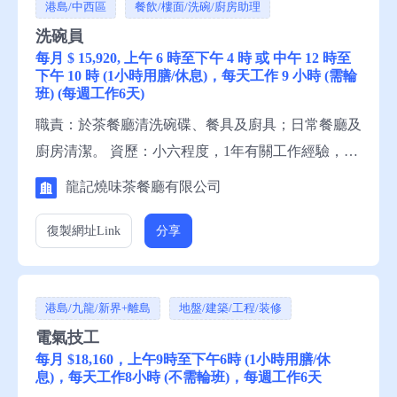
港島/中西區
餐飲/樓面/洗碗/廚房助理
洗碗員
每月 $ 15,920, 上午 6 時至下午 4 時 或 中午 12 時至
下午 10 時 (1小時用膳/休息)，每天工作 9 小時 (需輪
班) (每週工作6天)
職責：於茶餐廳清洗碗碟、餐具及廚具；日常餐廳及
廚房清潔。 資歷：小六程度，1年有關工作經驗，一
般粵語，一般英語，一般中文讀寫，略懂英文讀寫。
龍記燒味茶餐廳有限公司
申請須知：求職者請聯絡就業中心職員，或電話就業
服務熱線安排轉介。 備註：這是補充勞工優化計劃
復製網址
Link
分享
下的空缺。
港島/九龍/新界+離島
地盤/建築/工程/装修
電氣技工
每月 $18,160，上午9時至下午6時 (1小時用膳/休
息)，每天工作8小時 (不需輪班)，每週工作6天