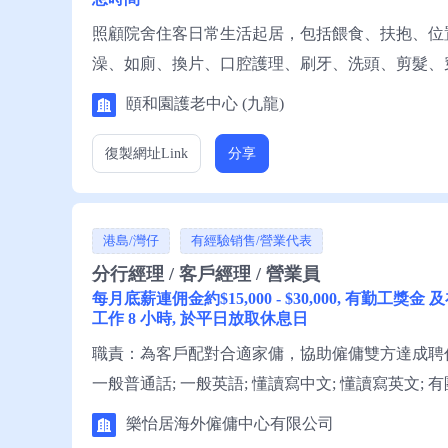
照顧院舍住客日常生活起居，包括餵食、扶抱、位
澡、如廁、換片、口腔護理、刷牙、洗頭、剪髮、
及送診。 資歷：小六程度，1年經驗，一般粵語，
頤和園護老中心 (九龍)
復製網址
Link
分享
港島/灣仔
有經驗销售/營業代表
分行經理 / 客戶經理 / 營業員
每月底薪連佣金約$15,000 - $30,000, 有勤工獎
工作 8 小時, 於平日放取休息日
職責：為客戶配對合適家傭，協助僱傭雙方達成聘任條
一般普通話; 一般英語; 懂讀寫中文; 懂讀寫英文
好溝通技巧。 申請須知：求職者可履歷表給樂怡
樂怡居海外僱傭中心有限公司
蕭小姐聯絡。