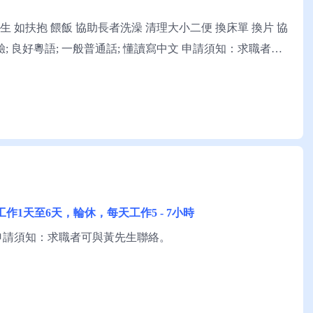
如扶抱 餵飯 協助長者洗澡 清理大小二便 換床單 換片 協
驗; 良好粵語; 一般普通話; 懂讀寫中文 申請須知：求職者可
每週工作1天至6天，輪休，每天工作5 - 7小時
申請須知：求職者可與黃先生聯絡。