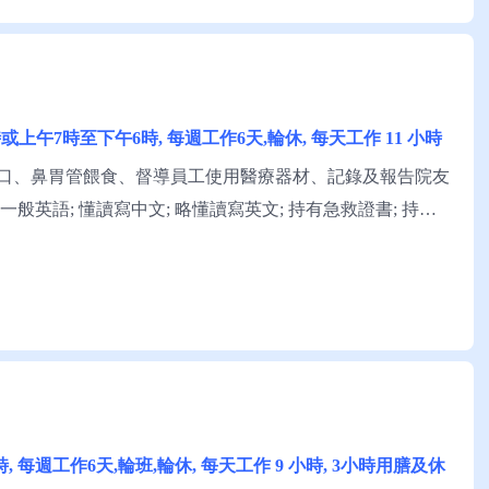
下午8時或上午7時至下午6時, 每週工作6天,輪休, 每天工作 11 小時
口、鼻胃管餵食、督導員工使用醫療器材、記錄及報告院友
 一般英語; 懂讀寫中文; 略懂讀寫英文; 持有急救證書; 持有
 申請須知：求職者可與兆景安老院黃女士聯絡。
時, 每週工作6天,輪班,輪休, 每天工作 9 小時, 3小時用膳及休