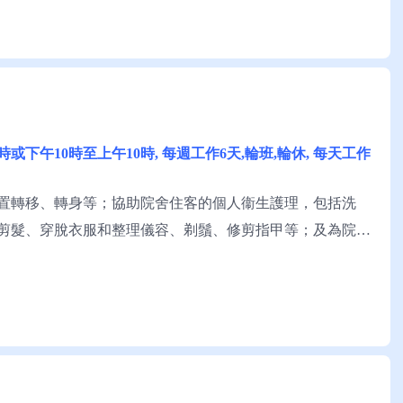
11時或下午10時至上午10時, 每週工作6天,輪班,輪休, 每天工作
置轉移、轉身等；協助院舍住客的個人衞生護理，包括洗
剪髮、穿脫衣服和整理儀容、剃鬚、修剪指甲等；及為院舍
般粵語優先; 略懂讀寫中文。 申請須知：求職者可與欣柏軒鄭