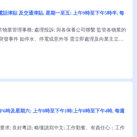
利, 手提電話津貼 及交通津貼, 星期一至五: 上午9時至下午5時半, 每
物業管理事務; 處理投訴; 與各保養公司聯繫 監管各物業的
到突發事件 如停水、停電或意外等 需立即處理及向業主立案
歷：專上教育：文憑/證書; 1年經驗; 良好粵語優先; 一般
2級牌照 具良好管理...
時半至下午6時及星期六: 上午8時至下午1時/上午8時至下午4時, 每週
求; 良好粵語; 略懂讀寫中文; 工作勤奮、有責任心；工作