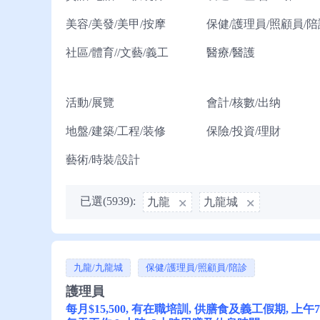
美容/美發/美甲/按摩
保健/護理員/照顧員/陪
社區/體育//文藝/義工
醫療/醫護
活動/展覽
會計/核數/出纳
地盤/建築/工程/装修
保險/投資/理財
藝術/時裝/設計
已選(5939):
九龍
九龍城
九龍/九龍城
保健/護理員/照顧員/陪診
護理員
每月$15,500, 有在職培訓, 供膳食及義工假期, 上