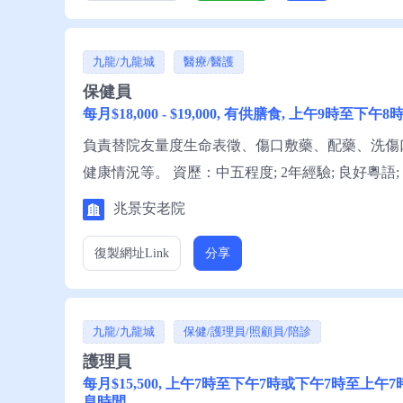
九龍/九龍城
醫療/醫護
保健員
每月$18,000 - $19,000, 有供膳食, 上午9時至
負責替院友量度生命表徵、傷口敷藥、配藥、洗傷
健康情況等。 資歷：中五程度; 2年經驗; 良好粵語;
註冊保健員證; 有團隊合作精神 對院友有愛心。
兆景安老院
復製網址
Link
分享
九龍/九龍城
保健/護理員/照顧員/陪診
護理員
每月$15,500, 上午7時至下午7時或下午7時至上午7
息時間