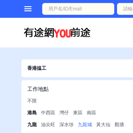
首
頁
本
地
動
香港揾工
態
職
工作地點
位
不限
信
港島
中西區
灣仔
東區
南區
息
九龍
油尖旺
深水埗
九龍城
黃大仙
觀塘
註