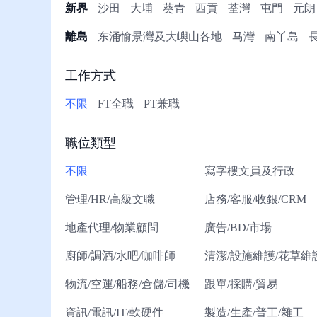
冊/
新界
沙田
大埔
葵青
西貢
荃灣
屯門
元朗
幫
離島
东涌愉景灣及大嶼山各地
马灣
南丫島
助
工作方式
不限
FT全職
PT兼職
職位類型
不限
寫字樓文員及行政
管理/HR/高級文職
店務/客服/收銀/CRM
地產代理/物業顧問
廣告/BD/市場
廚師/調酒/水吧/咖啡師
清潔/設施維護/花草維
物流/空運/船務/倉儲/司機
跟單/採購/貿易
資訊/電訊/IT/軟硬件
製造/生產/普工/雜工