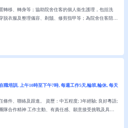
置轉移、轉身等；協助院舍住客的個人衞生護理，包括洗
穿脱衣服及整理儀容、剃鬚、修剪指甲等；為院舍住客陪診
略懂讀寫中文。 申請須知：求職者可與王小姐聯絡。
金 及在職培訓, 上午10時至下午7時, 每週工作5天,輪班,輪休, 每天
件、聯絡及跟進。 資歷：中五程度; 3年經驗; 良好粵語;
; 有團隊合作精神 工作主動、有責任感、願意接受挑戰及具良
居海外僱傭中心有限公司。如要索取收集個人資料聲明 請與