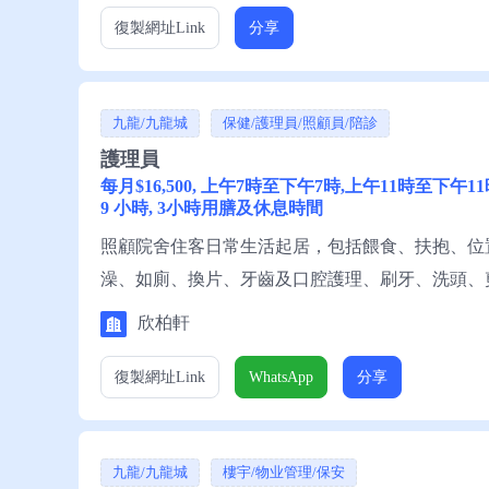
復製網址
Link
分享
九龍/九龍城
保健/護理員/照顧員/陪診
護理員
每月$16,500, 上午7時至下午7時,上午11時至下午
9 小時, 3小時用膳及休息時間
照顧院舍住客日常生活起居，包括餵食、扶抱、位
澡、如廁、換片、牙齒及口腔護理、刷牙、洗頭、
住客陪診及送診。 資歷：小六程度; 1年經驗; 一
欣柏軒
女士聯絡。
復製網址
Link
WhatsApp
分享
九龍/九龍城
樓宇/物业管理/保安