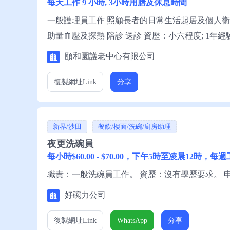
每天工作 9 小時, 3小時用膳及休息時間
一般護理員工作 照顧長者的日常生活起居及個人衞生 
助量血壓及探熱 陪診 送診 資歷：小六程度; 1年經
與頤和園護老中心有限公司丁女士聯絡。
頤和園護老中心有限公司
復製網址
Link
分享
新界/沙田
餐飲/樓面/洗碗/廚房助理
夜更洗碗員
每小時$60.00 - $70.00，下午5時至凌晨12時，
職責：一般洗碗員工作。 資歷：沒有學歷要求。 
好碗力公司
復製網址
Link
WhatsApp
分享