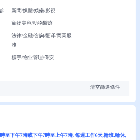
診
新聞/媒體/娛樂/影視
寵物美容/动物醫療
法律/金融/咨詢/翻译/商業服
務
樓宇/物业管理/保安
清空篩選條件
午7時至下午7時或下午7時至上午7時, 每週工作6天,輪班,輪休,