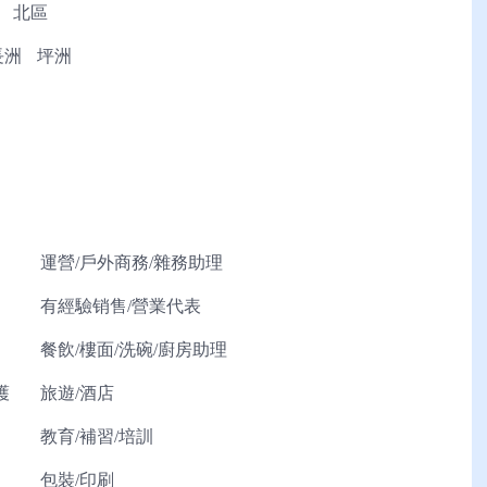
北區
長洲
坪洲
運營/戶外商務/雜務助理
有經驗销售/營業代表
餐飲/樓面/洗碗/廚房助理
護
旅遊/酒店
教育/補習/培訓
包裝/印刷