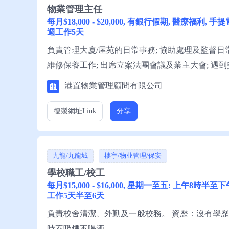
物業管理主任
每月$18,000 - $20,000, 有銀行假期, 醫療福
週工作5天
負責管理大廈/屋苑的日常事務; 協助處理及監督日常
維修保養工作; 出席立案法團會議及業主大會; 遇
法團匯報; 定期檢查各物業 監察管理員的工作表現 資
港置物業管理顧問有限公司
普通話; 一般英語; 懂讀寫中文; 持有物業管理人第1/
復製網址
Link
分享
九龍/九龍城
樓宇/物业管理/保安
學校職工/校工
每月$15,000 - $16,000, 星期一至五: 上午8
工作5天半至6天
負責校舍清潔、外勤及一般校務。 資歷：沒有學歷要
時不吸煙不喝酒。