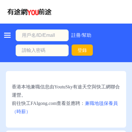
首
頁
本
註冊/幫助
地
登錄
動
態
職
位
香港本地兼職信息由YoutuSky有途天空與快工網聯合
信
運營。
息
前往快工FAIgong.com查看並應聘：
兼職地毯保養員
（時薪）
註
冊/
幫