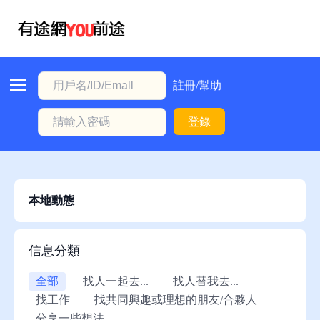
首
頁
本
註冊/幫助
地
登錄
動
態
職
位
本地動態
信
息
信息分類
註
全部
找人一起去...
找人替我去...
冊/
找工作
找共同興趣或理想的朋友/合夥人
幫
分享一些想法