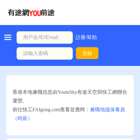
首
頁
本
註冊/幫助
地
登錄
動
態
職
位
香港本地兼職信息由YoutuSky有途天空與快工網聯合
信
運營。
息
前往快工FAIgong.com查看並應聘：
兼職地毯保養員
（時薪）
註
冊/
幫