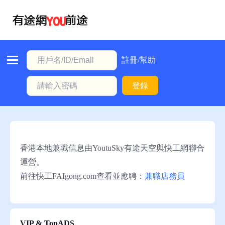
首
頁
本
註冊/幫助
地
登錄
動
態
職
位
香港本地兼職信息由YoutuSky有途天空與快工網聯合
信
運營。
息
前往快工FAIgong.com查看並應聘：
兼職店務員
註
冊/
幫
VIP & TopADS