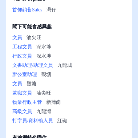
助
首饰銷售Sales
灣仔
閣下可能會感興趣
文員
油尖旺
工程文員
深水埗
行政文員
深水埗
文書助理/助理文員
九龍城
辦公室助理
觀塘
文員
觀塘
兼職文員
油尖旺
物業行政主管
新蒲崗
高級文員
九龍灣
打字員/資料輸入員
紅磡
有途網特色職位