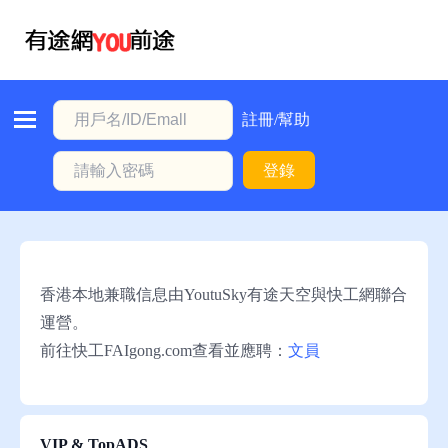
首
頁
本
註冊/幫助
地
登錄
動
態
職
位
香港本地兼職信息由YoutuSky有途天空與快工網聯合
信
運營。
息
前往快工FAIgong.com查看並應聘：
文員
註
冊/
幫
VIP & TopADS