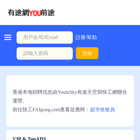
首
頁
本
註冊/幫助
地
登錄
動
態
職
位
香港本地招聘信息由YoutuSky有途天空與快工網聯合
信
運營。
息
前往快工FAIgong.com查看並應聘：
超市收银員
註
冊/
幫
VIP & TopADS