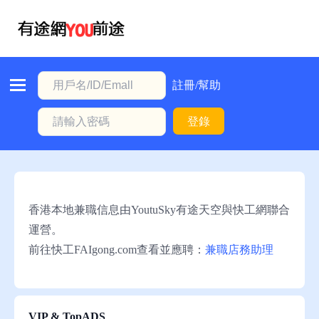
首
頁
本
註冊/幫助
地
登錄
動
態
職
位
香港本地兼職信息由YoutuSky有途天空與快工網聯合
信
運營。
息
前往快工FAIgong.com查看並應聘：
兼職店務助理
註
冊/
幫
VIP & TopADS