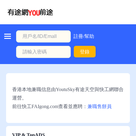
首
頁
本
註冊/幫助
地
登錄
動
態
職
位
香港本地兼職信息由YoutuSky有途天空與快工網聯合
信
運營。
息
前往快工FAIgong.com查看並應聘：
兼職售餅員
註
冊/
幫
VIP & TopADS