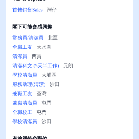
助
首饰銷售Sales
灣仔
閣下可能會感興趣
常務員/清潔員
北區
全職工友
天水圍
清潔員
西貢
清潔科文 (5天半工作)
元朗
學校清潔員
大埔區
服務助理(清潔)
沙田
兼職工友
荃灣
兼職清潔員
屯門
全職校工
屯門
學校清潔員
沙田
有途網特色職位