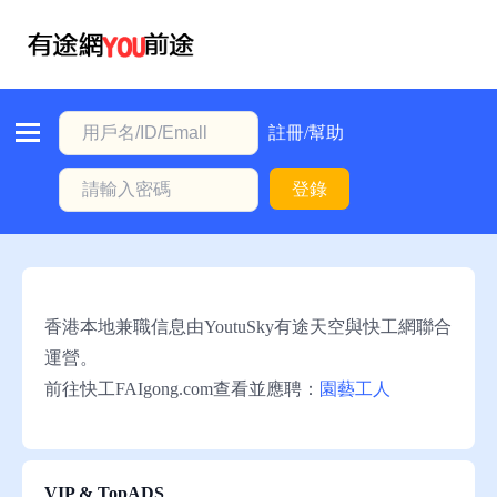
首
頁
本
註冊/幫助
地
登錄
動
態
職
位
香港本地兼職信息由YoutuSky有途天空與快工網聯合
信
運營。
息
前往快工FAIgong.com查看並應聘：
園藝工人
註
冊/
幫
VIP & TopADS