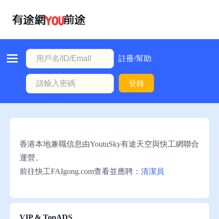
首
頁
本
註冊/幫助
地
登錄
動
態
職
位
香港本地兼職信息由YoutuSky有途天空與快工網聯合
信
運營。
息
前往快工FAIgong.com查看並應聘：
清潔員
註
冊/
幫
VIP & TopADS