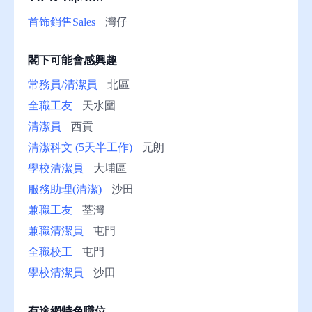
助
首饰銷售Sales
灣仔
閣下可能會感興趣
常務員/清潔員
北區
全職工友
天水圍
清潔員
西貢
清潔科文 (5天半工作)
元朗
學校清潔員
大埔區
服務助理(清潔)
沙田
兼職工友
荃灣
兼職清潔員
屯門
全職校工
屯門
學校清潔員
沙田
有途網特色職位