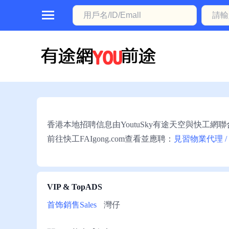
首
頁
本
地
動
香港本地招聘信息由YoutuSky有途天空與快工網
態
前往快工FAIgong.com查看並應聘：
見習物業代理 /
職
位
信
VIP & TopADS
息
首饰銷售Sales
灣仔
註