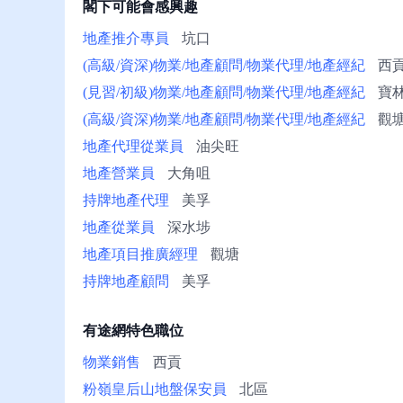
閣下可能會感興趣
冊/
幫
地產推介專員
坑口
助
(高級/資深)物業/地產顧問/物業代理/地產經紀
西
(見習/初級)物業/地產顧問/物業代理/地產經紀
寶
(高級/資深)物業/地產顧問/物業代理/地產經紀
觀
地產代理從業員
油尖旺
地產營業員
大角咀
持牌地產代理
美孚
地產從業員
深水埗
地產項目推廣經理
觀塘
持牌地產顧問
美孚
有途網特色職位
物業銷售
西貢
粉嶺皇后山地盤保安員
北區