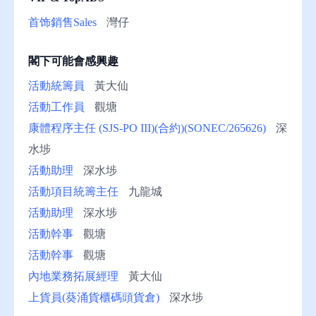
助
首饰銷售Sales
灣仔
閣下可能會感興趣
活動統籌員
黃大仙
活動工作員
觀塘
康體程序主任 (SJS-PO III)(合約)(SONEC/265626)
深
水埗
活動助理
深水埗
活動項目統籌主任
九龍城
活動助理
深水埗
活動幹事
觀塘
活動幹事
觀塘
內地業務拓展經理
黃大仙
上貨員(葵涌貨櫃碼頭貨倉)
深水埗