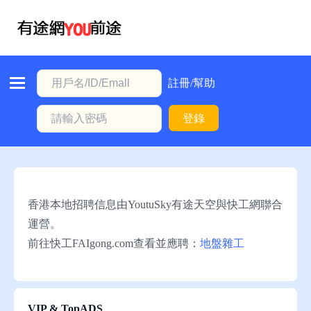
首
頁
本
註冊/幫助
地
登錄
動
態
職
位
香港本地招聘信息由YoutuSky有途天空與快工網聯合
信
運營。
息
前往快工FAIgong.com查看並應聘：
地盤雜工
註
冊/
幫
VIP & TopADS