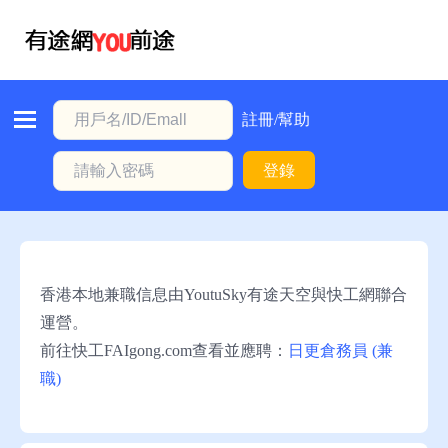
首
頁
本
註冊/幫助
地
登錄
動
態
職
位
香港本地兼職信息由YoutuSky有途天空與快工網聯合
信
運營。
息
前往快工FAIgong.com查看並應聘：
日更倉務員 (兼
職)
註
冊/
幫