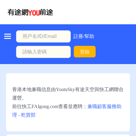
首
頁
本
註冊/幫助
地
登錄
動
態
職
位
香港本地兼職信息由YoutuSky有途天空與快工網聯合
信
運營。
息
前往快工FAIgong.com查看並應聘：
兼職顧客服務助
理 - 乾貨部
註
冊/
幫