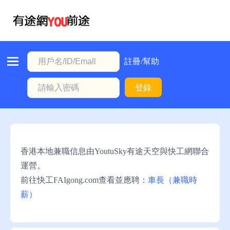
首
頁
本
註冊/幫助
地
登錄
動
態
職
位
香港本地兼職信息由YoutuSky有途天空與快工網聯合
信
運營。
息
前往快工FAIgong.com查看並應聘：
車長（兼職時
薪）
註
冊/
幫