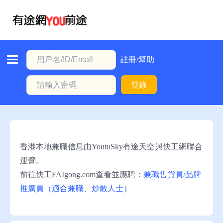
首
頁
本
註冊/幫助
地
登錄
動
態
職
位
香港本地兼職信息由YoutuSky有途天空與快工網聯合
信
運營。
息
前往快工FAIgong.com查看並應聘：
兼職售貨員/品牌
推廣員（適合兼職、炒散人士）
註
冊/
幫