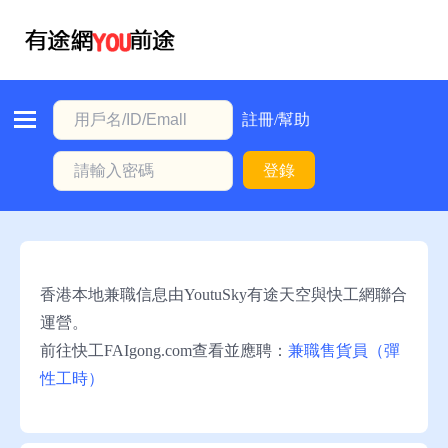
首
頁
本
註冊/幫助
地
登錄
動
態
職
位
香港本地兼職信息由YoutuSky有途天空與快工網聯合
信
運營。
息
前往快工FAIgong.com查看並應聘：
兼職售貨員（彈
性工時）
註
冊/
幫