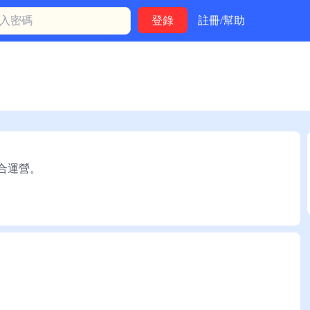
註冊/幫助
聯合運營。