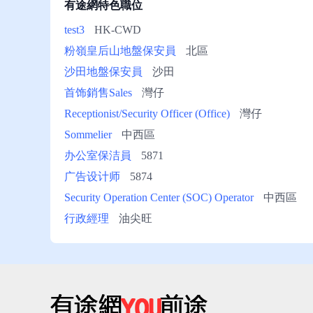
有途網特色職位
冊/
幫
test3
HK-CWD
助
粉嶺皇后山地盤保安員
北區
沙田地盤保安員
沙田
首饰銷售Sales
灣仔
Receptionist/Security Officer (Office)
灣仔
Sommelier
中西區
办公室保洁員
5871
广告设计师
5874
Security Operation Center (SOC) Operator
中西區
行政經理
油尖旺