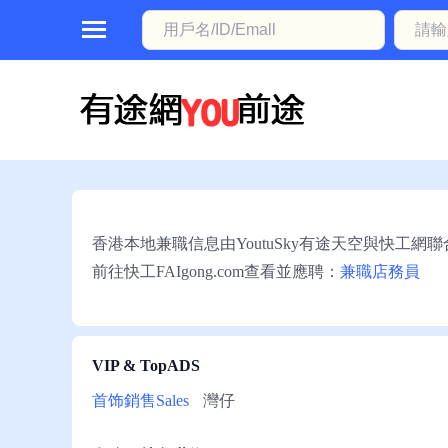
首
頁
本
地
動
香港本地兼職信息由YoutuSky有途天空與快工網
態
前往快工FAIgong.com查看並應聘：
兼職店務員
職
位
信
VIP & TopADS
息
首饰銷售Sales
灣仔
註