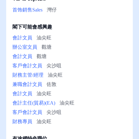
助
首饰銷售Sales
灣仔
閣下可能會感興趣
會計文員
油尖旺
辦公室文員
觀塘
會計文員
觀塘
客戶會計文員
尖沙咀
財務主管/經理
油尖旺
兼職會計文員
佐敦
會計文員
油尖旺
會計主任(貿易)(EA)
油尖旺
客戶會計文員
尖沙咀
財務專員
油尖旺
有途網特色職位