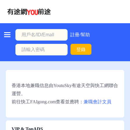
首
頁
本
註冊/幫助
地
登錄
動
態
職
位
香港本地兼職信息由YoutuSky有途天空與快工網聯合
信
運營。
息
前往快工FAIgong.com查看並應聘：
兼職會計文員
註
冊/
幫
VIP & TopADS