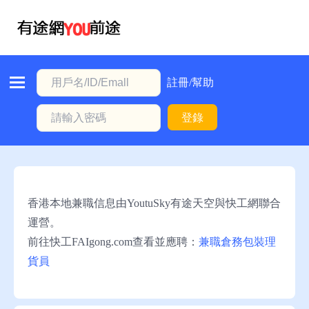
首
頁
本
註冊/幫助
地
登錄
動
態
職
位
香港本地兼職信息由YoutuSky有途天空與快工網聯合
信
運營。
息
前往快工FAIgong.com查看並應聘：
兼職倉務包裝理
貨員
註
冊/
幫