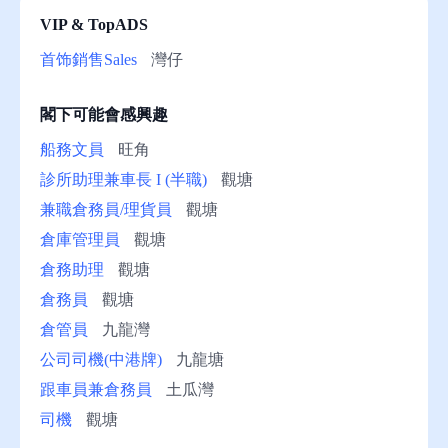
VIP & TopADS
助
首饰銷售Sales
灣仔
閣下可能會感興趣
船務文員
旺角
診所助理兼車長 I (半職)
觀塘
兼職倉務員/理貨員
觀塘
倉庫管理員
觀塘
倉務助理
觀塘
倉務員
觀塘
倉管員
九龍灣
公司司機(中港牌)
九龍塘
跟車員兼倉務員
土瓜灣
司機
觀塘