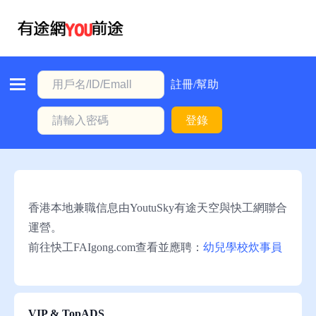
首
頁
本
註冊/幫助
地
登錄
動
態
職
位
香港本地兼職信息由YoutuSky有途天空與快工網聯合
信
運營。
息
前往快工FAIgong.com查看並應聘：
幼兒學校炊事員
註
冊/
幫
VIP & TopADS