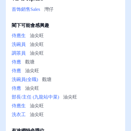
助
首饰銷售Sales
灣仔
閣下可能會感興趣
侍應生
油尖旺
洗碗員
油尖旺
調茶員
油尖旺
侍應
觀塘
侍應
油尖旺
洗碗員(全職)
觀塘
侍應
油尖旺
部長/主任 (九龍站中菜)
油尖旺
侍應生
油尖旺
洗衣工
油尖旺
有途網特色職位