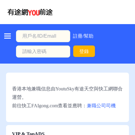
首
頁
本
註冊/幫助
地
登錄
動
態
職
位
香港本地兼職信息由YoutuSky有途天空與快工網聯合
信
運營。
息
前往快工FAIgong.com查看並應聘：
兼職公司司機
註
冊/
幫
VIP & TopADS