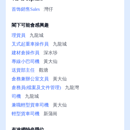
助
首饰銷售Sales
灣仔
閣下可能會感興趣
理貨員
九龍城
叉式起重車操作員
九龍城
建材倉操作員
深水埗
專線小巴司機
黃大仙
送貨部主任
觀塘
倉務兼辦公室文員
黃大仙
倉務員(檔案及文件管理)
九龍灣
司機
九龍城
兼職輕型貨車司機
黃大仙
輕型貨車司機
新蒲崗
有途網特色職位