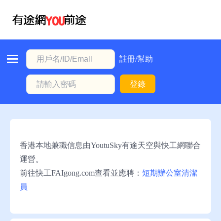
首
頁
本
註冊/幫助
地
登錄
動
態
職
位
香港本地兼職信息由YoutuSky有途天空與快工網聯合
信
運營。
息
前往快工FAIgong.com查看並應聘：
短期辦公室清潔
員
註
冊/
幫