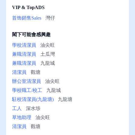
VIP & TopADS
助
首饰銷售Sales
灣仔
閣下可能會感興趣
學校清潔員
油尖旺
兼職清潔員
土瓜灣
兼職清潔員
九龍城
清潔員
觀塘
辦公室清潔員
油尖旺
學校職工/校工
九龍城
駐校清潔員(九龍塘)
九龍塘
工人
深水埗
草地助理
油尖旺
清潔員
觀塘