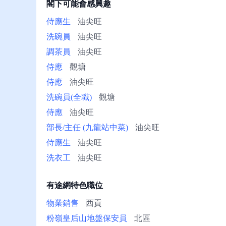
閣下可能會感興趣
冊/
幫
侍應生
油尖旺
助
洗碗員
油尖旺
調茶員
油尖旺
侍應
觀塘
侍應
油尖旺
洗碗員(全職)
觀塘
侍應
油尖旺
部長/主任 (九龍站中菜)
油尖旺
侍應生
油尖旺
洗衣工
油尖旺
有途網特色職位
物業銷售
西貢
粉嶺皇后山地盤保安員
北區