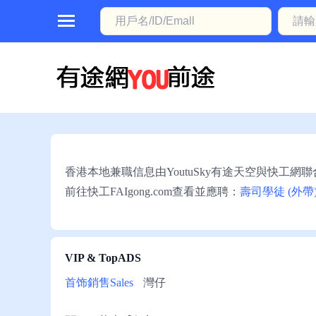
首
頁
本
地
動
香港本地兼職信息由YoutuSky有途天空與快工網
態
前往快工FAIgong.com查看並應聘：
壽司學徒 (外帶
職
位
信
VIP & TopADS
息
首饰銷售Sales
灣仔
註