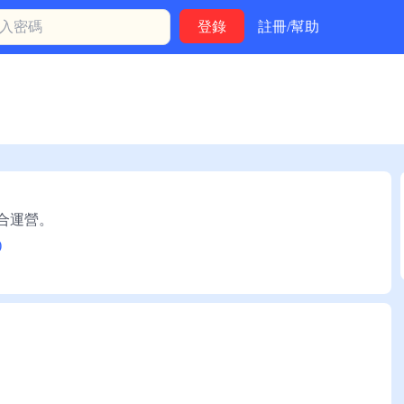
註冊/幫助
聯合運營。
)