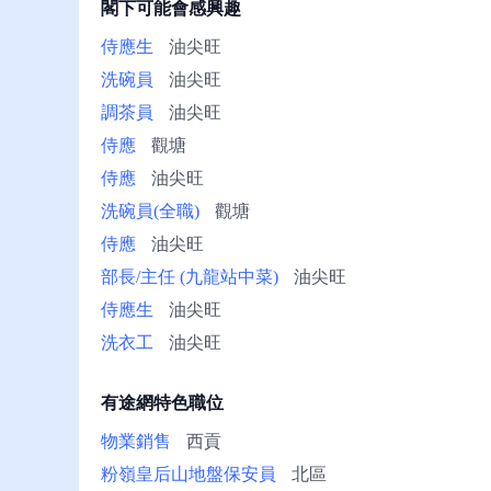
閣下可能會感興趣
冊/
幫
侍應生
油尖旺
助
洗碗員
油尖旺
調茶員
油尖旺
侍應
觀塘
侍應
油尖旺
洗碗員(全職)
觀塘
侍應
油尖旺
部長/主任 (九龍站中菜)
油尖旺
侍應生
油尖旺
洗衣工
油尖旺
有途網特色職位
物業銷售
西貢
粉嶺皇后山地盤保安員
北區