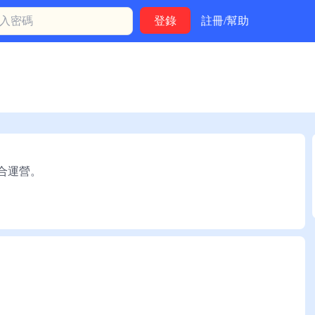
註冊/幫助
聯合運營。