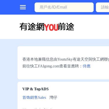
首
頁
本
地
動
香港本地兼職信息由YoutuSky有途天空與快工網
態
前往快工FAIgong.com查看並應聘：
侍應
職
位
信
VIP & TopADS
息
首饰銷售Sales
灣仔
註