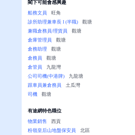
閣下可能會感興趣
冊/
幫
船務文員
旺角
助
診所助理兼車長 I (半職)
觀塘
兼職倉務員/理貨員
觀塘
倉庫管理員
觀塘
倉務助理
觀塘
倉務員
觀塘
倉管員
九龍灣
公司司機(中港牌)
九龍塘
跟車員兼倉務員
土瓜灣
司機
觀塘
有途網特色職位
物業銷售
西貢
粉嶺皇后山地盤保安員
北區