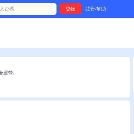
註冊/幫助
聯合運營。
）