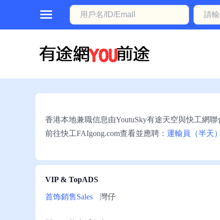
首
頁
本
地
動
香港本地兼職信息由YoutuSky有途天空與快工網
態
前往快工FAIgong.com查看並應聘：
運輸員（半天
職
位
信
VIP & TopADS
息
首饰銷售Sales
灣仔
註