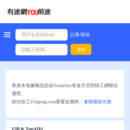
首
頁
本
註冊/幫助
地
登錄
動
態
職
位
香港本地兼職信息由YoutuSky有途天空與快工網聯合
信
運營。
息
前往快工FAIgong.com查看並應聘：
兼職樓面侍應
註
冊/
幫
VIP & TopADS