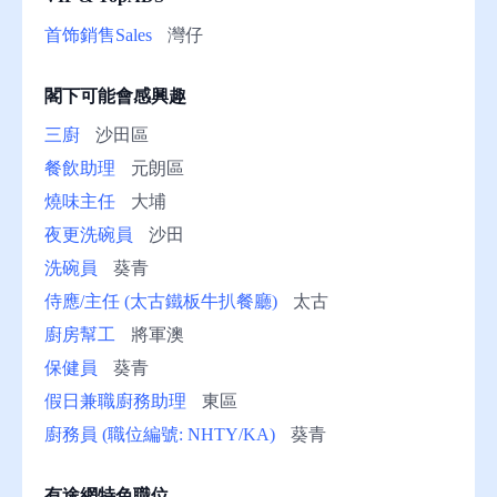
助
首饰銷售Sales
灣仔
閣下可能會感興趣
三廚
沙田區
餐飲助理
元朗區
燒味主任
大埔
夜更洗碗員
沙田
洗碗員
葵青
侍應/主任 (太古鐵板牛扒餐廳)
太古
廚房幫工
將軍澳
保健員
葵青
假日兼職廚務助理
東區
廚務員 (職位編號: NHTY/KA)
葵青
有途網特色職位