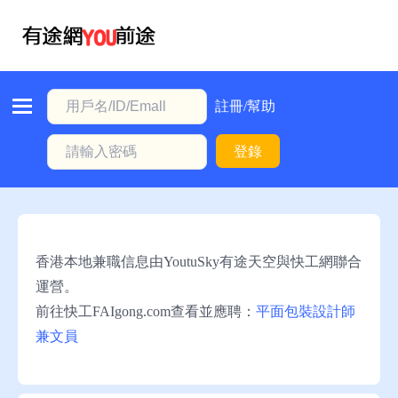
首
頁
本
註冊/幫助
地
登錄
動
態
職
位
香港本地兼職信息由YoutuSky有途天空與快工網聯合
信
運營。
息
前往快工FAIgong.com查看並應聘：
平面包裝設計師
兼文員
註
冊/
幫