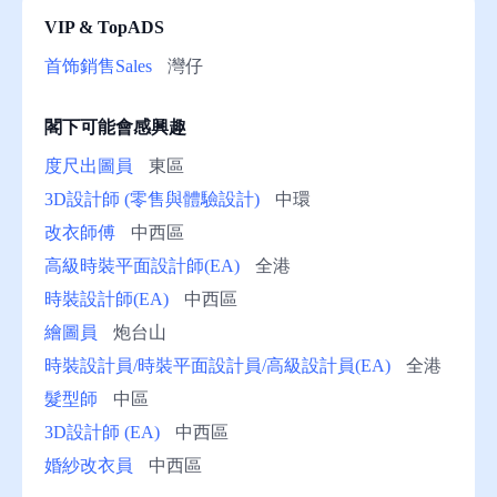
VIP & TopADS
助
首饰銷售Sales
灣仔
閣下可能會感興趣
度尺出圖員
東區
3D設計師 (零售與體驗設計)
中環
改衣師傅
中西區
高級時裝平面設計師(EA)
全港
時裝設計師(EA)
中西區
繪圖員
炮台山
時裝設計員/時裝平面設計員/高級設計員(EA)
全港
髮型師
中區
3D設計師 (EA)
中西區
婚紗改衣員
中西區