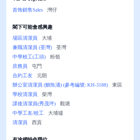
助
首饰銷售Sales
灣仔
閣下可能會感興趣
場區清潔員
大埔
兼職清潔員 (荃灣)
荃灣
中學校工(工頭)
粉嶺
庶務員
屯門
合約工友
元朗
辦公室清潔員 (鰂魚涌) (參考編號: KH-3188)
東區
學校清潔員
柴灣
課後清潔員(秀茂坪)
觀塘
中學工友/校工
大埔墟
清潔員
西貢
有途網特色職位