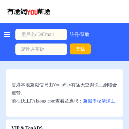
首
頁
本
註冊/幫助
地
登錄
動
態
職
位
香港本地兼職信息由YoutuSky有途天空與快工網聯合
信
運營。
息
前往快工FAIgong.com查看並應聘：
兼職學校清潔工
註
冊/
幫
VIP & TopADS