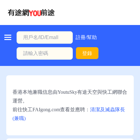
首
頁
本
註冊/幫助
地
登錄
動
態
職
位
香港本地兼職信息由YoutuSky有途天空與快工網聯合
信
運營。
息
前往快工FAIgong.com查看並應聘：
清潔及滅蟲隊長
(兼職)
註
冊/
幫