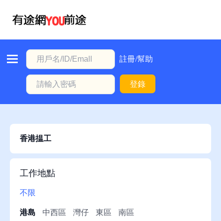
首
頁
本
註冊/幫助
地
登錄
動
態
職
位
香港揾工
信
息
工作地點
註
不限
冊/
港島
中西區
灣仔
東區
南區
幫