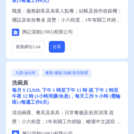
班) (每週工作6天)
職責：服務顧客及為客人點餐；結帳及操作收銀機；
擺設及收拾餐桌 資歷：小六程度，1年有關工作經
驗，略懂粵語，一般中文讀寫 申請須知：求職者請
興記菜館(1982)有限公司
聯絡就業中心職員，或電話就業服務熱線安排轉介。
備註：這是補充勞工優化計劃下的空缺。
復製網址
Link
分享
九龍/油尖旺
餐飲/樓面/洗碗/廚房助理
洗碗員
每月 $ 15,920, 下午 1 時至下午 11 時 或 下午 2 時至
午夜 12 時 (1小時用膳/休息)，每天工作 9 小時 (需輪
班) (每週工作6天)
清洗碗碟、餐具及廚具；日常餐廳及廚房清潔 資
歷：小六程度，1年有關工作經驗，略懂中文讀寫 申
請須知：求職者請聯絡就業中心職員，或電話就業服
興記菜館(1982)有限公司