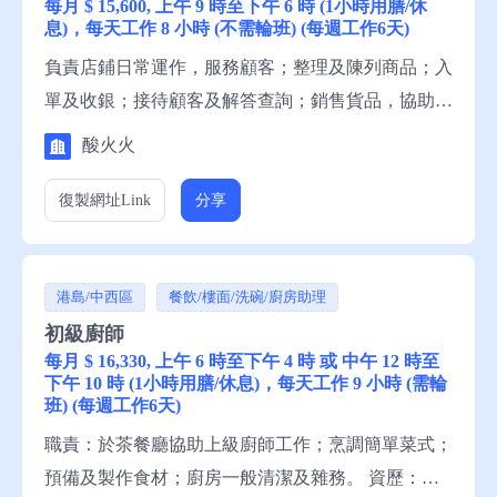
每月 $ 15,600, 上午 9 時至下午 6 時 (1小時用膳/休
息)，每天工作 8 小時 (不需輪班) (每週工作6天)
負責店鋪日常運作，服務顧客；整理及陳列商品；入
單及收銀；接待顧客及解答查詢；銷售貨品，協助店
鋪營運；產品使用示範；存貨盤點。 （註：職務不
酸火火
包括醃製、調味等食品加工工序） 資歷：小六程
度，1年有關工作經驗，一般粵語，略懂英語，一般
復製網址
Link
分享
中文讀寫，略懂英文讀寫 申請須知：求職者請聯絡
就業中心職員，或電話就業服務熱線安排轉介。
港島/中西區
餐飲/樓面/洗碗/廚房助理
初級廚師
每月 $ 16,330, 上午 6 時至下午 4 時 或 中午 12 時至
下午 10 時 (1小時用膳/休息)，每天工作 9 小時 (需輪
班) (每週工作6天)
職責：於茶餐廳協助上級廚師工作；烹調簡單菜式；
預備及製作食材；廚房一般清潔及雜務。 資歷：小