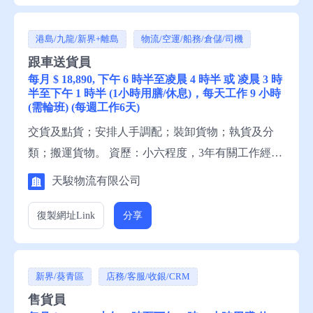
港島/九龍/新界+離島
物流/空運/船務/倉儲/司機
跟車送貨員
每月 $ 18,890, 下午 6 時半至凌晨 4 時半 或 凌晨 3 時
半至下午 1 時半 (1小時用膳/休息)，每天工作 9 小時
(需輪班) (每週工作6天)
交貨及點貨；安排人手調配；裝卸貨物；執貨及分
類；搬運貨物。 資歷：小六程度，3年有關工作經
驗，一般粵語，一般中文讀寫。 申請須知：求職者
天駿物流有限公司
請聯絡就業中心職員，或電話就業服務熱線安排轉
介。備註：這是補充勞工優化計劃下的空缺。
復製網址
Link
分享
新界/葵青區
店務/客服/收銀/CRM
售貨員