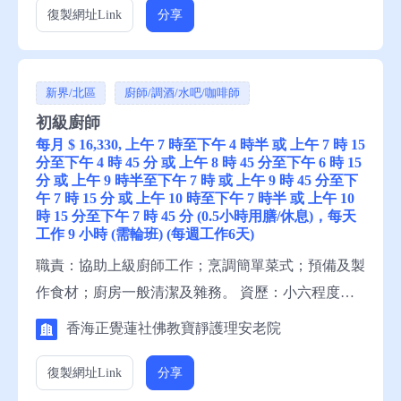
歷：小六程度，1年有關工作經驗，一般粵語，一般
復製網址
Link
分享
中文讀寫。 申請須知：求職者請聯絡就業中心職
員，或電話就業服務熱線安排轉介。
新界/北區
廚師/調酒/水吧/咖啡師
初級廚師
每月 $ 16,330, 上午 7 時至下午 4 時半 或 上午 7 時 15
分至下午 4 時 45 分 或 上午 8 時 45 分至下午 6 時 15
分 或 上午 9 時半至下午 7 時 或 上午 9 時 45 分至下
午 7 時 15 分 或 上午 10 時至下午 7 時半 或 上午 10
時 15 分至下午 7 時 45 分 (0.5小時用膳/休息)，每天
工作 9 小時 (需輪班) (每週工作6天)
職責：協助上級廚師工作；烹調簡單菜式；預備及製
作食材；廚房一般清潔及雜務。 資歷：小六程度，1
年有關工作經驗，一般粵語，一般中文讀寫 申請須
香海正覺蓮社佛教寶靜護理安老院
知：求職者請聯絡就業中心職員，或電話就業服務熱
線安排轉介。 備註：這是補充勞工優化計劃下的空
復製網址
Link
分享
缺。