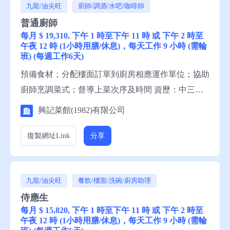
九龍/油尖旺
廚師/調酒/水吧/咖啡師
普通廚師
每月 $ 19,310, 下午 1 時至下午 11 時 或 下午 2 時至
午夜 12 時 (1小時用膳/休息)，每天工作 9 小時 (需輪
班) (每週工作6天)
預備食材；分配樓面訂單到廚房相應運作單位；協助
廚師烹調菜式；督導上菜次序及時間 資歷：中三程
度，1年有關工作經驗，一般中文讀寫 申請須知：求
興記菜館(1982)有限公司
職者請聯絡就業中心職員，或電話就業服務熱線安排
轉介。
復製網址
Link
分享
九龍/油尖旺
餐飲/樓面/洗碗/廚房助理
侍應生
每月 $ 15,820, 下午 1 時至下午 11 時 或 下午 2 時至
午夜 12 時 (1小時用膳/休息)，每天工作 9 小時 (需輪