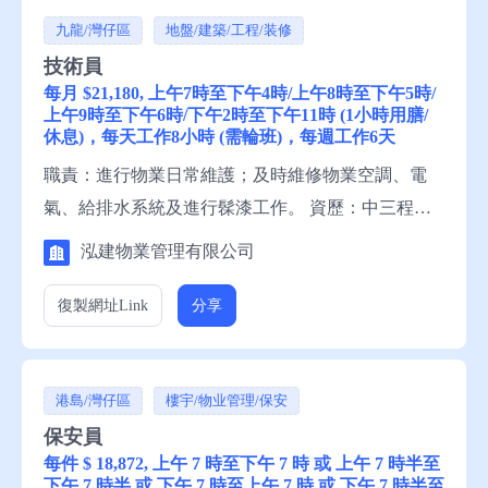
九龍/灣仔區
地盤/建築/工程/装修
技術員
每月 $21,180, 上午7時至下午4時/上午8時至下午5時/
上午9時至下午6時/下午2時至下午11時 (1小時用膳/
休息)，每天工作8小時 (需輪班)，每週工作6天
職責：進行物業日常維護；及時維修物業空調、電
氣、給排水系統及進行髹漆工作。 資歷：中三程
度，3年有關工作經驗，一般粵語，一般中文讀寫。
泓建物業管理有限公司
申請須知：求職者請聯絡就業中心職員，或電話就業
服務熱線安排轉介。
復製網址
Link
分享
港島/灣仔區
樓宇/物业管理/保安
保安員
每件 $ 18,872, 上午 7 時至下午 7 時 或 上午 7 時半至
下午 7 時半 或 下午 7 時至上午 7 時 或 下午 7 時半至