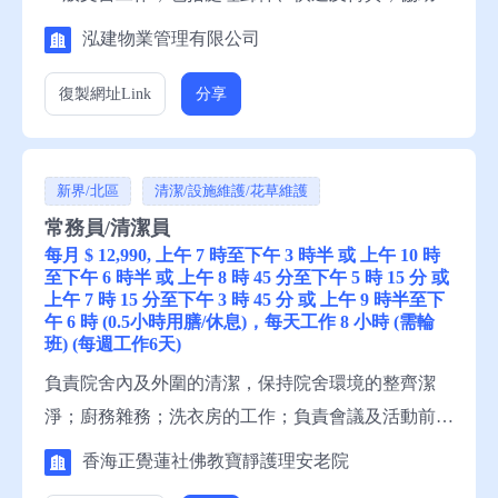
台日常運作；一般禮賓服務。 資歷：中三程度，1年
泓建物業管理有限公司
有關工作經驗，一般粵語，一般英語，一般中文讀
寫，一般英文讀寫。 申請須知：求職者請聯絡就業
復製網址
Link
分享
中心職員，或電話就業服務熱線安排轉介。
新界/北區
清潔/設施維護/花草維護
常務員/清潔員
每月 $ 12,990, 上午 7 時至下午 3 時半 或 上午 10 時
至下午 6 時半 或 上午 8 時 45 分至下午 5 時 15 分 或
上午 7 時 15 分至下午 3 時 45 分 或 上午 9 時半至下
午 6 時 (0.5小時用膳/休息)，每天工作 8 小時 (需輪
班) (每週工作6天)
負責院舍內及外圍的清潔，保持院舍環境的整齊潔
淨；廚務雜務；洗衣房的工作；負責會議及活動前後
的場地佈置、物資預備及場地清潔；以及外勤工作；
香海正覺蓮社佛教寶靜護理安老院
並執行上司指派關於清潔及雜務的其他工作。 資