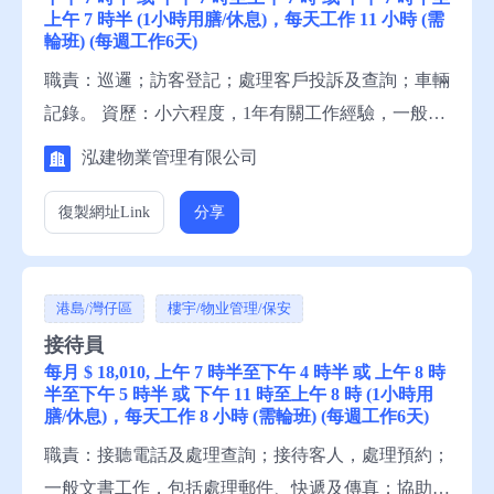
上午 7 時半 (1小時用膳/休息)，每天工作 11 小時 (需
輪班) (每週工作6天)
職責：巡邏；訪客登記；處理客戶投訴及查詢；車輛
記錄。 資歷：小六程度，1年有關工作經驗，一般粵
語，一般中文讀寫。 申請須知：求職者請聯絡就業
泓建物業管理有限公司
中心職員，或電話就業服務熱線安排轉介。
復製網址
Link
分享
港島/灣仔區
樓宇/物业管理/保安
接待員
每月 $ 18,010, 上午 7 時半至下午 4 時半 或 上午 8 時
半至下午 5 時半 或 下午 11 時至上午 8 時 (1小時用
膳/休息)，每天工作 8 小時 (需輪班) (每週工作6天)
職責：接聽電話及處理查詢；接待客人，處理預約；
一般文書工作，包括處理郵件、快遞及傳真；協助前