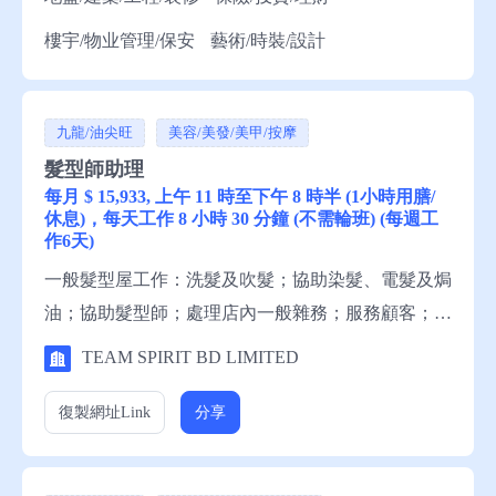
樓宇/物业管理/保安
藝術/時裝/設計
九龍/油尖旺
美容/美發/美甲/按摩
髮型師助理
每月 $ 15,933, 上午 11 時至下午 8 時半 (1小時用膳/
休息)，每天工作 8 小時 30 分鐘 (不需輪班) (每週工
作6天)
一般髮型屋工作：洗髮及吹髮；協助染髮、電髮及焗
油；協助髮型師；處理店內一般雜務；服務顧客；盤
點毛巾和美髮產品。 資歷：小六程度，1年有關工作
TEAM SPIRIT BD LIMITED
經驗，略懂粵語，略懂中文讀寫 申請須知：求職者
請聯絡就業中心職員，或電話就業服務熱線安排轉
復製網址
Link
分享
介。