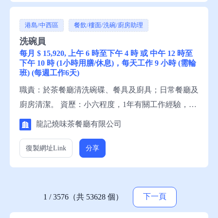
港島/中西區
餐飲/樓面/洗碗/廚房助理
洗碗員
每月 $ 15,920, 上午 6 時至下午 4 時 或 中午 12 時至
下午 10 時 (1小時用膳/休息)，每天工作 9 小時 (需輪
班) (每週工作6天)
職責：於茶餐廳清洗碗碟、餐具及廚具；日常餐廳及
廚房清潔。 資歷：小六程度，1年有關工作經驗，一
般粵語，一般英語，一般中文讀寫，略懂英文讀寫。
龍記燒味茶餐廳有限公司
申請須知：求職者請聯絡就業中心職員，或電話就業
服務熱線安排轉介。 備註：這是補充勞工優化計劃
復製網址
Link
分享
下的空缺。
下一頁
1 / 3576（共 53628 個）