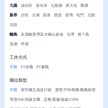
九龍
油尖旺
深水埗
九龍城
黃大仙
觀塘
助
新界
沙田
大埔
葵青
西貢
荃灣
屯門
元朗
北區
離島
东涌愉景灣及大嶼山各地
马灣
南丫島
長洲
坪洲
工作方式
不限
FT全職
PT兼職
職位類型
不限
寫字樓文員及行政
運營/戶外商務/雜務助理
管理/HR/高級文職
店務/客服/收銀/CRM