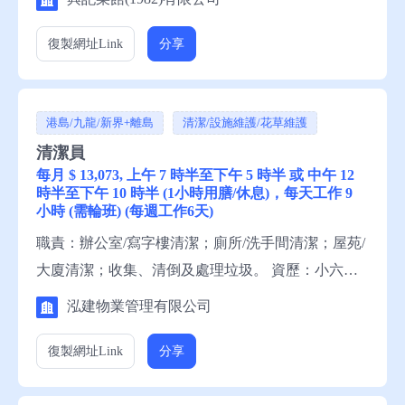
務熱線安排轉介。 備註：這是補充勞工優化計劃下
的空缺。
復製網址
Link
分享
港島/九龍/新界+離島
清潔/設施維護/花草維護
清潔員
每月 $ 13,073, 上午 7 時半至下午 5 時半 或 中午 12
時半至下午 10 時半 (1小時用膳/休息)，每天工作 9
小時 (需輪班) (每週工作6天)
職責：辦公室/寫字樓清潔；廁所/洗手間清潔；屋苑/
大廈清潔；收集、清倒及處理垃圾。 資歷：小六程
度，1年有關工作經驗，一般粵語，一般中文讀寫。
泓建物業管理有限公司
申請須知：求職者請聯絡就業中心職員，或電話就業
服務熱線安排轉介。
復製網址
Link
分享