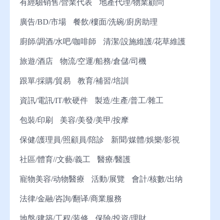
有經驗销售/營業代表
地產代理/物業顧問
廣告/BD/市場
餐飲/樓面/洗碗/廚房助理
廚師/調酒/水吧/咖啡師
清潔/設施維護/花草維護
旅遊/酒店
物流/空運/船務/倉儲/司機
跟單/採購/貿易
教育/補習/培訓
資訊/電訊/IT/軟硬件
製造/生產/普工/雜工
包裝/印刷
美容/美發/美甲/按摩
保健/護理員/照顧員/陪診
新聞/媒體/娛樂/影視
社區/體育//文藝/義工
醫療/醫護
寵物美容/动物醫療
活動/展覽
會計/核數/出纳
法律/金融/咨詢/翻译/商業服務
地盤/建築/工程/装修
保險/投資/理財