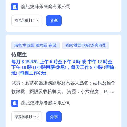
六程度，1年有關工作經驗，一般粵語，略懂英語，
龍記燒味茶餐廳有限公司
一般中文讀寫，略懂英文讀寫。 申請須知：求職者
請聯絡就業中心職員，或電話就業服務熱線安排轉
復製網址
Link
分享
介。
港島/中西區_離島區_南區
餐飲/樓面/洗碗/廚房助理
侍應生
每月 $ 15,820, 上午 6 時至下午 4 時 或 中午 12 時至
下午 10 時 (1小時用膳/休息)，每天工作 9 小時 (需輪
班) (每週工作6天)
職責：於茶餐廳服務顧客及為客人點餐；結帳及操作
收銀機；擺設及收拾餐桌。 資歷：小六程度，1年有
關工作經驗，一般粵語，一般英語，一般中文讀寫，
龍記燒味茶餐廳有限公司
略懂英文讀寫 申請須知：求職者請聯絡就業中心職
員，或電話就業服務熱線安排轉介。 備註：這是補
復製網址
Link
分享
充勞工優化計劃下的空缺。