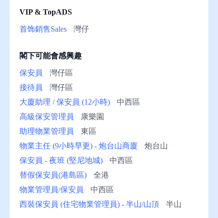
VIP & TopADS
助
首饰銷售Sales
灣仔
閣下可能會感興趣
保安員
灣仔區
接待員
灣仔區
大廈助理 / 保安員 (12小時)
中西區
高級保安管理員
康樂園
助理物業管理員
東區
物業主任 (9小時早更) - 炮台山商廈
炮台山
保安員 - 夜班 (堅尼地城)
中西區
替假保安員(港島區)
全港
物業管理員/保安員
中西區
西裝保安員 (住宅物業管理員) - 半山/山頂
半山