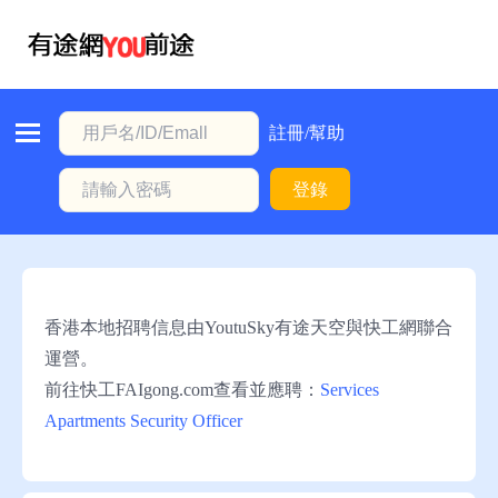
首
頁
本
註冊/幫助
地
登錄
動
態
職
位
香港本地招聘信息由YoutuSky有途天空與快工網聯合
信
運營。
息
前往快工FAIgong.com查看並應聘：
Services
Apartments Security Officer
註
冊/
幫