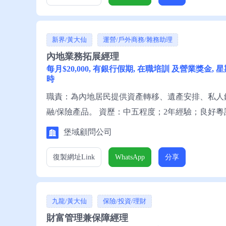
新界/黃大仙
運營/戶外商務/雜務助理
內地業務拓展經理
每月$20,000, 有銀行假期, 在職培訓 及營業獎金, 
時
職責：為內地居民提供資產轉移、遺產安排、私人
融/保險產品。 資歷：中五程度；2年經驗；良好
業優先；具內地客戶資源，熟悉內地市場，具內地
堡域顧問公司
絡。
復製網址
Link
WhatsApp
分享
九龍/黃大仙
保險/投資/理財
財富管理兼保障經理