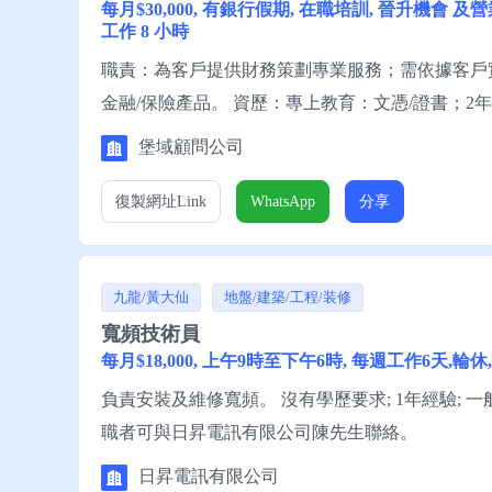
每月$30,000, 有銀行假期, 在職培訓, 晉升機會 及
工作 8 小時
職責：為客戶提供財務策劃專業服務；需依據客戶
金融/保險產品。 資歷：專上教育：文憑/證書；
懂讀寫英文；具良好溝通及應對技巧，願意學習，
堡域顧問公司
域顧問公司邢先生聯絡。
復製網址
Link
WhatsApp
分享
九龍/黃大仙
地盤/建築/工程/装修
寬頻技術員
每月$18,000, 上午9時至下午6時, 每週工作6天,輪休
負責安裝及維修寬頻。 沒有學歷要求; 1年經驗; 一
職者可與日昇電訊有限公司陳先生聯絡。
日昇電訊有限公司