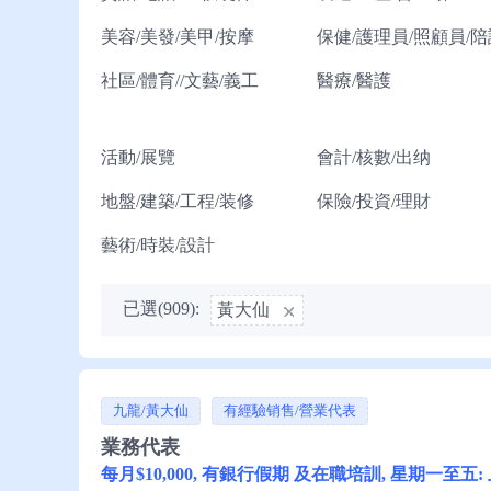
美容/美發/美甲/按摩
保健/護理員/照顧員/陪
社區/體育//文藝/義工
醫療/醫護
活動/展覽
會計/核數/出纳
地盤/建築/工程/装修
保險/投資/理財
藝術/時裝/設計
已選(909):
黃大仙
九龍/黃大仙
有經驗销售/營業代表
業務代表
每月$10,000, 有銀行假期 及在職培訓, 星期一至五