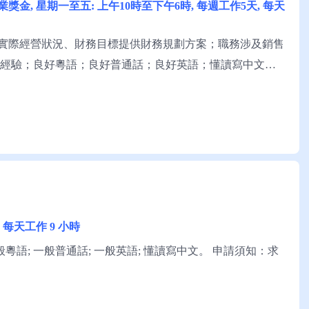
營業獎金, 星期一至五: 上午10時至下午6時, 每週工作5天, 每天
實際經營狀況、財務目標提供財務規劃方案；職務涉及銷售
2年經驗；良好粵語；良好普通話；良好英語；懂讀寫中文；
具金融機構前線工作經驗優先。 申請須知：求職者可與堡
, 每天工作 9 小時
般粵語; 一般普通話; 一般英語; 懂讀寫中文。 申請須知：求