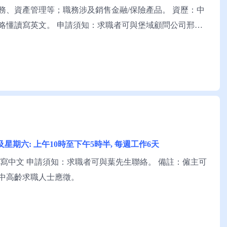
務、資產管理等；職務涉及銷售金融/保險產品。 資歷：中
略懂讀寫英文。 申請須知：求職者可與堡域顧問公司邢先
5分及星期六: 上午10時至下午5時半, 每週工作6天
懂讀寫中文 申請須知：求職者可與葉先生聯絡。 備註：僱主可
中高齡求職人士應徵。