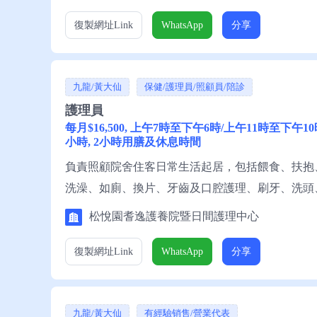
復製網址
Link
WhatsApp
分享
九龍/黃大仙
保健/護理員/照顧員/陪診
護理員
每月$16,500, 上午7時至下午6時/上午11時至下午1
小時, 2小時用膳及休息時間
負責照顧院舍住客日常生活起居，包括餵食、扶抱
洗澡、如廁、換片、牙齒及口腔護理、刷牙、洗頭
舍住客陪診及送診。 資歷：小六程度; 1年經驗; 良
松悅園耆逸護養院暨日間護理中心
復製網址
Link
WhatsApp
分享
九龍/黃大仙
有經驗销售/營業代表