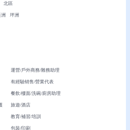
北區
長洲
坪洲
運營/戶外商務/雜務助理
有經驗销售/營業代表
餐飲/樓面/洗碗/廚房助理
護
旅遊/酒店
教育/補習/培訓
包裝/印刷