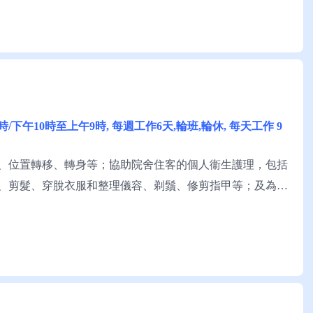
0時/下午10時至上午9時, 每週工作6天,輪班,輪休, 每天工作 9
、位置轉移、轉身等；協助院舍住客的個人衞生護理，包括
、剪髮、穿脫衣服和整理儀容、剃鬚、修剪指甲等；及為院
好粵語; 略懂讀寫中文。