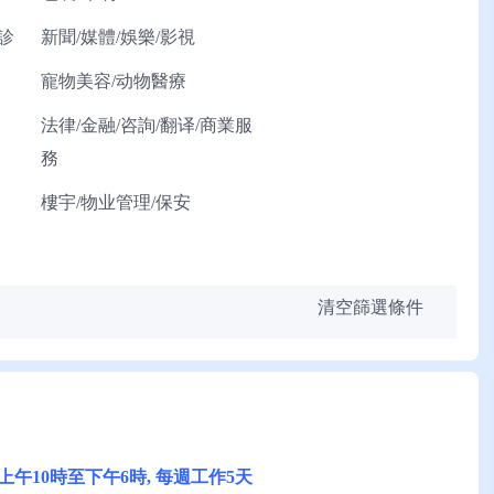
診
新聞/媒體/娛樂/影視
寵物美容/动物醫療
法律/金融/咨詢/翻译/商業服
務
樓宇/物业管理/保安
清空篩選條件
: 上午10時至下午6時, 每週工作5天