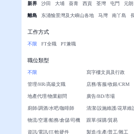
冊/
新界
沙田
大埔
葵青
西貢
荃灣
屯門
元朗
幫
離島
东涌愉景灣及大嶼山各地
马灣
南丫島
助
工作方式
不限
FT全職
PT兼職
職位類型
不限
寫字樓文員及行政
管理/HR/高級文職
店務/客服/收銀/CRM
地產代理/物業顧問
廣告/BD/市場
廚師/調酒/水吧/咖啡師
清潔/設施維護/花草維
物流/空運/船務/倉儲/司機
跟單/採購/貿易
資訊/電訊/IT/軟硬件
製造/生產/普工/雜工