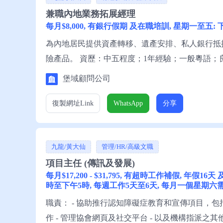
兼職內地業務拓展經理
每月$8,000, 有銀行假期 及在職培訓, 星期一至五:
為內地居民提供資產轉移、遺產安排、私人銀行抵
險產品。 資歷：中五程度；1年經驗；一般粵語
大專或大學畢業優先；具內地客戶資源，熟悉內地
堡域顧問公司
公司邢先生聯絡。
復製網址
Link
WhatsApp
分享
九龍/黃大仙
管理/HR/高級文職
項目主任 (傳訊及發展)
每月$17,200 - $31,795, 有超時工作補假, 年
時至下午5時, 每週工作5天至6天, 每月一個星期六
職責： - 協助推行認知障礙症教育和宣傳項目，
作 - 管理協會網頁及社交平台 - 以及機構指派之其他工