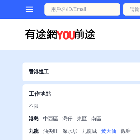
首
頁
本
地
動
香港揾工
態
職
工作地點
位
不限
信
港島
中西區
灣仔
東區
南區
息
九龍
油尖旺
深水埗
九龍城
黃大仙
觀塘
註