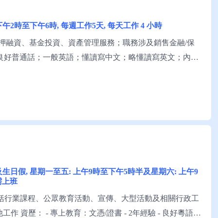
 下午2時至下午6時, 每週工作5天, 每天工作 4 小時
押融資、基金投資、資產管理服務；職務涉及銷售金融/保
；良好普通話；一般英語；懂讀寫中文；略懂讀寫英文；內地
市場，具內地生活經驗。 申請須知：求職者可與堡域顧問
假16天 及生日假, 星期一至五: 上午9時至下午5時半及星期六: 上午9
需上班
包括行業課程、公眾教育活動、宣傳、大型活動及相關行政工
作 資歷： - 專上教育：文憑/證書 - 2年經驗 - 良好粵語;