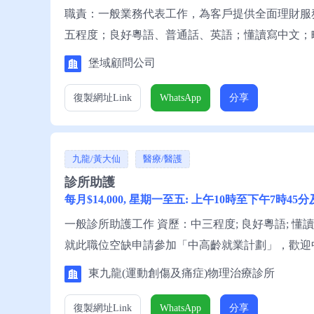
職責：一般業務代表工作，為客戶提供全面理財服
五程度；良好粵語、普通話、英語；懂讀寫中文；
生聯絡。
堡域顧問公司
復製網址
Link
WhatsApp
分享
九龍/黃大仙
醫療/醫護
診所助護
每月$14,000, 星期一至五: 上午10時至下午7時4
一般診所助護工作 資歷：中三程度; 良好粵語; 
就此職位空缺申請參加「中高齡就業計劃」，歡迎
東九龍(運動創傷及痛症)物理治療診所
復製網址
Link
WhatsApp
分享