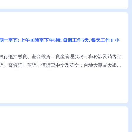
星期一至五: 上午10時至下午6時, 每週工作5天, 每天工作 8 小
銀行抵押融資、基金投資、資產管理服務；職務涉及銷售金
粵語、普通話、英語；懂讀寫中文及英文；內地大專或大學畢
生活經驗。 申請須知：求職者可與堡域顧問公司邢先生聯