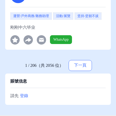
運營/戶外商務/雜務助理
活動/展覽
坚持-坚韧不拔
刚刚中六毕业
WhatsApp
下一頁
1 / 206（共 2056 位）
賬號信息
請先
登錄