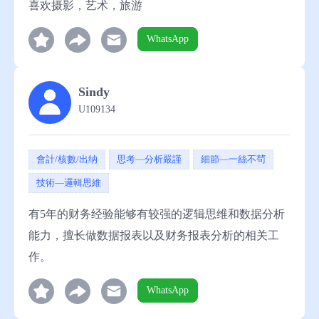
喜欢摄影，艺术，旅游
WhatsApp
Sindy
U109134
會計/核數/出纳
思考—分析嚴謹
細節—一絲不茍
技術—邏輯思維
有5年的财务经验能够有较强的逻辑思维和数据分析
能力，擅长做数据报表以及财务报表分析的相关工
作。
WhatsApp