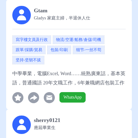
Gtam
Gladys 家庭主婦，半退休人仕
寫字樓文員及行政
物流/空運/船務/倉儲/司機
跟單/採購/貿易
包裝/印刷
细节-一丝不苟
坚持-坚韧不拔
中學畢業，電腦Excel, Word……統熟廣東話，基本英
語，普通國語 20年文職工作，6年兼職網店包裝工作
WhatsApp
sherry0121
應屆畢業生