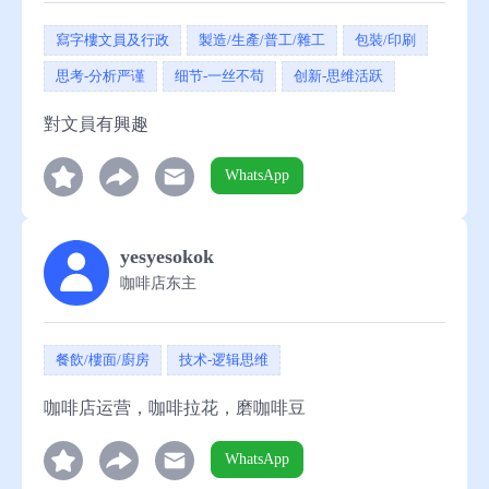
寫字樓文員及行政
製造/生產/普工/雜工
包裝/印刷
思考-分析严谨
细节-一丝不苟
创新-思维活跃
對文員有興趣
WhatsApp
yesyesokok
咖啡店东主
餐飲/樓面/廚房
技术-逻辑思维
咖啡店运营，咖啡拉花，磨咖啡豆
WhatsApp