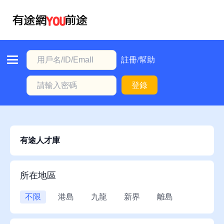
首
頁
本
註冊/幫助
地
登錄
動
態
職
位
有途人才庫
信
息
所在地區
註
不限
港島
九龍
新界
離島
冊/
幫