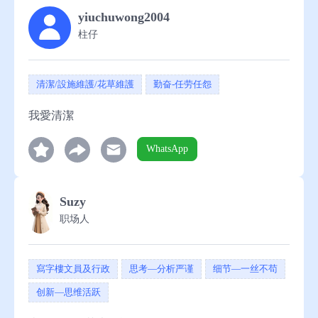
yiuchuwong2004
助
柱仔
清潔/設施維護/花草維護
勤奋-任劳任怨
我愛清潔
WhatsApp
Suzy
职场人
寫字樓文員及行政
思考—分析严谨
细节—一丝不苟
创新—思维活跃