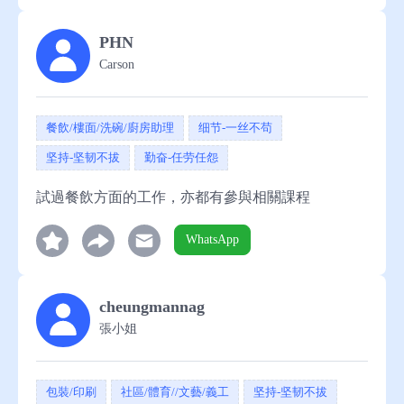
PHN
Carson
餐飲/樓面/洗碗/廚房助理
细节-一丝不苟
坚持-坚韧不拔
勤奋-任劳任怨
試過餐飲方面的工作，亦都有參與相關課程
WhatsApp
cheungmannag
張小姐
包裝/印刷
社區/體育//文藝/義工
坚持-坚韧不拔